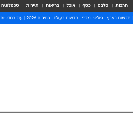
תרבות
סלבס
כסף
אוכל
בריאות
תיירות
טכנולוגיה
חדשות בארץ
פוליטי-מדיני
חדשות בעולם
בחירות 2026
עוד בחדשות
אירועים בארץ
פוליטיקה וממשל
המזרח התיכון
דעות ופרשנויו
חדשות פלילים ומשפט
יחסי חוץ
אירופה
סרי ושלזינגר
חינוך
אמריקה
פרויקטים מיוח
ישראלים בחו"ל
אסיה והפסיפיק
אסור לפספס
בריאות
אפריקה
מדע וסביבה
חברה ורווחה
הנחיות פיקוד 
ארכיון מדורים
זמני כניסת ש
לוח חופשות וח
לוח שנה
חדשות יהדות
חדשות המשפ