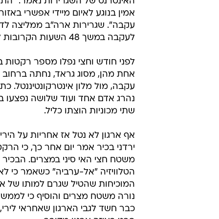
האינטרנט של השגרירות נאמר: "הת
אמין בנוגע לאיום מיידי אפשרי באזו
עקבה". שגרירות ארה"ב ממליצה לדח
לעקבה במשך 48 השעות הקרובות לפחות.
לפני חודש וחצי נפלו מספר רקטות ב
אחת מהן, מסוג גראד, נחתה ברחוב 
עקבה, מול מלון אינטרקונטיננטל. כ
נהרג אדם אחד ועוד שלושה נפצעו ב
שתי מכוניות הוצתו כליל.
אף ארגון לא נטל אז אחריות על הירי,
ירדני בכיר אמר יום אחר כך, כי הרקט
משטח חצי האי סיני במצרים. הבכיר
הטלוויזיה "אל-ערביה" כשאמר כי לא
המוכיחות שהטיל שגרם למותו של אז
נורה משטח מצרים והוסיף כי לממשל 
כבר חשד לגבי הארגון שאחראי לירי,