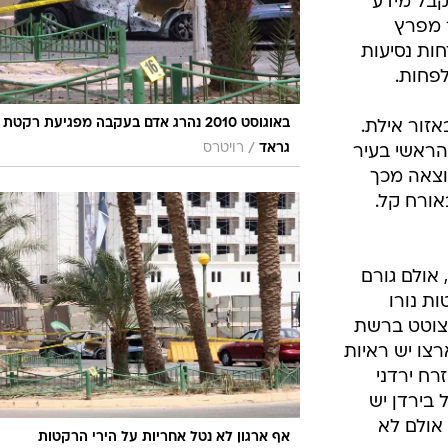
קבל מידע
ר מפרץ
ות נסיעות
באוגוסט 2010 נהרג אדם בעקבה מפגיעת רקטת
אזור אילת.
/
גראד
רויטרס
הראשי בעיר
תוצאה מכך
אורח קל.
 אולם גורם
ות נורו
 צוטט ברשת
רצו יש ראיות
רח ירדני
בירדן יש
 אולם לא
אף ארגון לא נטל אחריות על הירי הרקטות