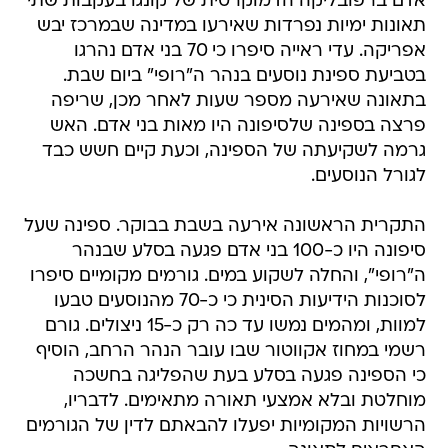
אדם ברפובליקה הדמוקרטית של קונגו בעקבות שתי
תאונות ימיות נפרדות שאירעו במדינה שבמרכז יבש
אפריקה. עדי ראייה סיפרו כי 70 בני אדם נהרגו
בטביעת ספינת נוסעים בנהר ה"רופי" ביום שבת.
בתאונה שאירעה מספר שעות לאחר מכן, שריפה
פרצה בספינה שלסיפונה היו מאות בני אדם. האש
גרמה לשקיעתה של הספינה, וכעת קיים חשש כבד
לגורל הנוסעים.
התקרית הראשונה אירעה בשבת בבוקר. ספינה שעל
סיפונה היו כ-100 בני אדם פגעה בסלע שבנהר
ה"רופי", והחלה לשקוע במים. גורמים מקומיים סיפרו
לסוכנות הידיעות הסינית כי כ-70 מהנוסעים טבעו
למוות, ומהמים נמשו עד כה רק כ-15 ניצולים. גורם
רשמי במחוז אקווטור שבו עובר הנהר הרחב, הוסיף
כי הספינה פגעה בסלע בעת שהפליגה בחשכה
מוחלטת ובלא אמצעי תאורה מתאימים. לדבריו,
הרשויות המקומיות יפעלו להבאתם לדין של הגורמים