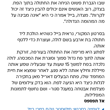
שבו הגברת פשוט הניחה את החתולה בתוך הפח.
בצדק, רוב האנשים אינם יכולים להבין כיצד זה יכול
לקרות". מצדה, בייל אמרה כי היא "אינה מבינה על
מה המהומה הגדולה".
בסרטון המקורי, נראית בייל כשהיא הולכת ליד
חתולה בת ארבע בשם לולה, ועוצרת כדי ללטף
אותה.
לפתע היא מרימה את החתולה בעורפה, זורקת
אותה לתוך פח גדול סמוך וסוגרת את המכסהו. לולה
נלכדה בפח למשך 15 שעות עד שבעליה שמע אותה
מייללת וחילץ אותה ללא פגע. לאחר שמצא את חיית
המחמד שלו, פתח הבעלים דאריל מאן בחקירה
לגלות כיצד היא הגיעה לפח. הוא בדק צילומים של
מצלמת אבטחה במעגל סגור- ושם נחשף לתמונות
המפלילות.
אל תפספס
לצפייה בסרטון: סילווסטר נוקם במרי בייל