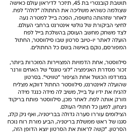
תושבת קובנטרי בת 45, תיזכר לדיראון עולם כאישה
שצולמה כשהיא משליכה את החתולה "לולה" לפח.
לאחר שזהותה נחשפה, הפכה בייל למטרה נעה
לחיצי הביקורת של גולשי אינטרנט ברחבי העולם.
לצד משחק מחשב העוסק בהשלכת בייל לפח 
הועלה לאתר יו-טיוב סרטון שבו סילווסטר, החתול
המפורסם, נוקם באישה בשם כל החתולים.
סילווסטר, אחת הדמויות המצויירות המוכרות ביותר,
זכור מסדרת האנימציה "לוני טונס" של האחים וורנר
במרדפו הכושל אחת הציפור "טוויטי". בסרטון
שהועלה לאינטרנט, סילווסטר החתול דווקא מצליח
להניח את ידיו על בייל, משיב לה מידה כנגד מידה 
וזורק אותה לפח. לאחר מכן, סילווסטר פותח בריקוד
ניצחון, למען כל חתולי העולם.
הצילומים עוררו סערה גדולה בבריטניה, ואף ניק קלג,
סגנו של ראש ממשלת בריטניה, הביע מורת רוח נוכח
הסרטון. "קשה לראות את הסרטון יוצא הדופן הזה,