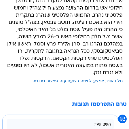
שני נורו שתי רקטות קסאם למערב הנגב, ובמהלך
חילופי אש בדרום הרצועה נפצע חייל צה"ל וחמוש
פלסטיני נהרג. החמוש הפלסטיני שנהרג בתקרית
הירי הוא באסם דע'מה, תושב עבסאן. בצה"ל טוענים
כי ההרוג היה פעיל שטח בולט בג'יהאד האיסלמי,
אשר נטל חלק בחילופי האש ב-26 במרץ השנה,
במהלכם נהרגו רב-סרן אלירז פרץ וסמל-ראשון אילן
סביאטקובסקי. ככל הנראה בתגובה לתקרית, ירו
הפלסטינים שתי רקטות הקסאם. הרקטות נפלו
בשטח פתוח במועצה האזורית אשכול, לא היו נפגעים
ולא נגרם נזק.
חיל האוויר
אמצעי לחימה
רצועת עזה
פצצות מרגמה
טרם התפרסמו תגובות