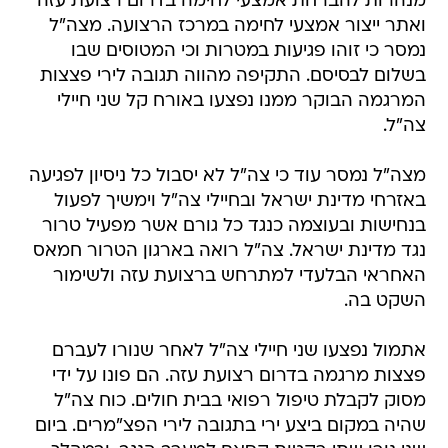
מנהרות להברחת אמצעי לחימה בדרום רצועת עזה
ואתר ייצור אמצעי לחימה במרכז הרצועה. מצה"ל
נמסר כי זוהו פגיעות במטרות וכי המטוסים שבו
בשלום לבסיסם. התקיפה מהווה תגובה לירי פצצות
המרגמה הבוקר ממנו נפצעו באורח קל שני חיילי
צה"ל.
מצה"ל נמסר עוד כי צה"ל לא יסבול כל ניסיון לפגיעה
באזרחי מדינת ישראל ובחיילי צה"ל וימשיך לפעול
בנחישות ובעוצמה כנגד כל גורם אשר מפעיל טרור
נגד מדינת ישראל. צה"ל רואה בארגון הטרור חמאס
האחראי הבלעדי למתרחש ברצועת עזה ולשימור
השקט בה.
אתמול נפצעו שני חיילי צה"ל לאחר שנורו לעברם
פצצות מרגמה בדרום רצועת עזה. הם פונו על ידי
מסוק לקבלת טיפול רפואי בבית חולים. כוח צה"ל
שהיה במקום ביצע ירי בתגובה לירי הפצ"מרים. ביום