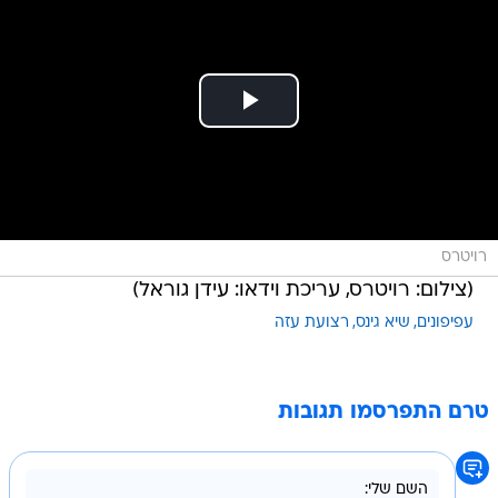
רויטרס
(צילום: רויטרס, עריכת וידאו: עידן גוראל)
עפיפונים
שיא גינס
רצועת עזה
טרם התפרסמו תגובות