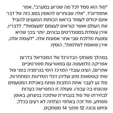
"פול הוא סמל לכל מה שגרוע במערב", אמר
אחמדינג'ד. "אלה שבוחרים להאמין בסוג כזה של דבר
אינם יכולים לעמוד בראש הכוחות הטוענים להוביל
את העולם ואשר קוראים לעצמם 'מעצמות'". לדבריו,
אירן עומדת בסטנדרטים גבוהים, יותר בכך שהיא
נמנעת מללכת שבי אחר אמונות אלה. "לעומת אלה,
אירן שואפת לשלמות", הוסיף.
במהלך משחקי הכדורגל של המונדיאל בדרום
אפריקה (ולמעשה גם במאורעות ספורטיביים
אחרים), הציגו עובדי המרכז הימי בגרמניה בפני פול
שתי קופסאות מזון ועליהן דגלי המדינות המתחרות.
פול נע לעבר אחת התיבות ופתח באכילת המטעמים
שהונחו בה עבורו. פעולה זו התפרשה כעדות
לבחירתו של פול בנבחרת שתזכה בניצחון. באופן
מפתיע, פול זכה באחוזי הצלחה לא רעים בכלל,
וניחש נכונה 12 מתוך 14 משחקים.