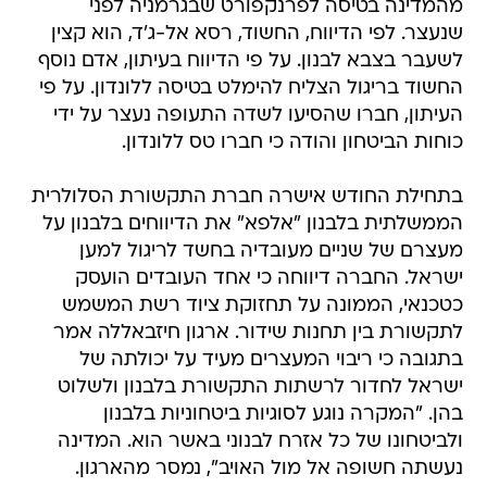
מהמדינה בטיסה לפרנקפורט שבגרמניה לפני
שנעצר. לפי הדיווח, החשוד, רסא אל-ג'ד, הוא קצין
לשעבר בצבא לבנון. על פי הדיווח בעיתון, אדם נוסף
החשוד בריגול הצליח להימלט בטיסה ללונדון. על פי
העיתון, חברו שהסיעו לשדה התעופה נעצר על ידי
כוחות הביטחון והודה כי חברו טס ללונדון.
בתחילת החודש אישרה חברת התקשורת הסלולרית
הממשלתית בלבנון "אלפא" את הדיווחים בלבנון על
מעצרם של שניים מעובדיה בחשד לריגול למען
ישראל. החברה דיווחה כי אחד העובדים הועסק
כטכנאי, הממונה על תחזוקת ציוד רשת המשמש
לתקשורת בין תחנות שידור. ארגון חיזבאללה אמר
בתגובה כי ריבוי המעצרים מעיד על יכולתה של
ישראל לחדור לרשתות התקשורת בלבנון ולשלוט
בהן. "המקרה נוגע לסוגיות ביטחוניות בלבנון
ולביטחונו של כל אזרח לבנוני באשר הוא. המדינה
נעשתה חשופה אל מול האויב", נמסר מהארגון.