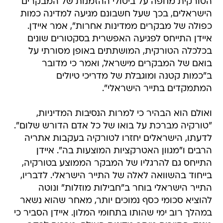
הטורקית מחפה על ביטולי ההזמנות של המבקרים
הישראלים, בכך שעל חשבונם מגיעה למדינה כמות
כפולה של מבקרים ממדינות אחרות", אמר איידן.
איידן התייחס לפגיעה האפשרית בסקטורים שונים
בכלכלה הטורקית, המושתתים באופן מסורתי על
בואם של המבקרים מישראל, ואמר כי מדובר
ב"כמות קטנה ומוגבלת של מדריכי טיולים
המתמקדים בתייר הישראלי".
ואולם הוא הבהיר כי למרות הנסיבות המדיניות,
"טורקיה מברכת על בואו של כל אדם הדורש שלום".
לדעתו, הישראלים יחזרו לטורקיה בעקבות אתריה
הרבים ו"מגוון האטרקציות המוצעות בה". איידן
התייחס גם להרגליו של המבקר הממוצע בטורקיה,
בייחוד בהשוואה לאלה של התייר הישראלי. לדבריו,
התייר הישראלי בוחר ב"חבילות מוזלות" ונוטה
להוציא סכומי כסף נמוכים יותר, מאחר שהוא נשאר
במהלך רוב ימי שהותו בתחומי המלון. איידן הסביר כי