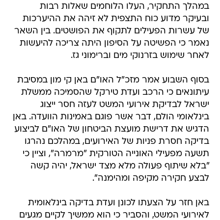
במהלך התחקיר, העלו הלוחמים שאלות רבות
ובעיקר מדוע כוח התצפית לא זיהה את ההיערכות
של עשרות הפעילים לתקוף את הפושטים. בין השאר
נאמר כי הפשיטה על הסיפון היתה צריכה להיעשות
לאחר שימוש בזרנוקי מים וברימוני גז.
בסוף השבוע אמר מזכ"ל האו"ם באן קי מון במסיבת
עיתונאים כי הרכב ועדת טירקל שהסמיכה ממשלת
ישראל לבדיקת אירועי המשט לעזה חסר ייצוג
בינלאומי הולם, דבר אשר פוגם באמינות הוועדה. באן
הדגיש את דרישת מועצת הביטחון של האו"ם לביצוע
בדיקה חסרת פניות של האירועים, במהלכם נהרגו
תשעה מפעילי האונייה הטורקית "מרמרה", וציין כי
"בלא שיתוף פעולה מלא מצד ישראל, יהיה קשה
לבצע חקירה מקיפה ומהימנה".
באן חזר על הצעתו לכונן ועדת בדיקה בינלאומית
לאירועי המשט, והסביר כי הוא ממשיך לקיים מגעים