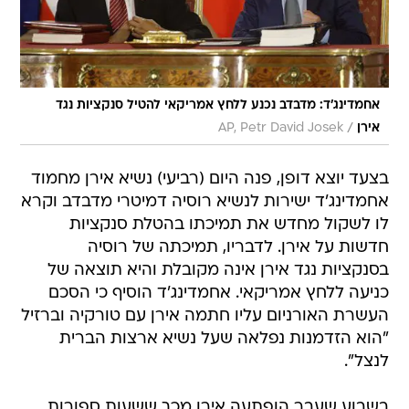
אחמדינג'ד: מדבדב נכנע ללחץ אמריקאי להטיל סנקציות נגד
/
אירן
AP, Petr David Josek
בצעד יוצא דופן, פנה היום (רביעי) נשיא אירן מחמוד
אחמדינג'ד ישירות לנשיא רוסיה דמיטרי מדבדב וקרא
לו לשקול מחדש את תמיכתו בהטלת סנקציות
חדשות על אירן. לדבריו, תמיכתה של רוסיה
בסנקציות נגד אירן אינה מקובלת והיא תוצאה של
כניעה ללחץ אמריקאי. אחמדינג'ד הוסיף כי הסכם
העשרת האורניום עליו חתמה אירן עם טורקיה וברזיל
"הוא הזדמנות נפלאה שעל נשיא ארצות הברית
לנצל".
בשבוע שעבר הופתעה אירן מכך ששעות ספורות