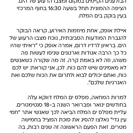
הבולענים הקיימים במקום ומצבו הרעוע של הים.
הציפה ההמונית תחל בשעה 16:30 בחוף המרכזי
בעין בוקק בים המלח.
איילת אופק, אחת מיוזמות האירוע, קראה הבוקר
להגברת המודעות הסביבתית, נוכח מצבו הרעוע של
הים. בראיון לרדיו דרום, אמרה אופק כי "ראיתי שהיו
כל כך הרבה אגודות וארגונים שניסו לעשות פה
משהו, וזה לא באמת קרה. זה מה שקורה כשאנשים
לא מאמינים שיש להם כוח. לכן, אני קוראת: יש לכם
כוח, ואתם יכולים לבוא ולתרום את הכוח שלכם ואת
האנרגיות שלכם".
למרות המחאה, מפלס ים המלח דווקא עלה
בחודשים ינואר ופברואר השנה ב-18 סנטימטרים.
עליית מפלס ים המלח הביאה לכך שאנשי אתר "חמי
עין גדי" נאלצו להסיג את סוכת המציל בחמישה
מטרים. זאת הפעם הראשונה זה שנים רבות, בה