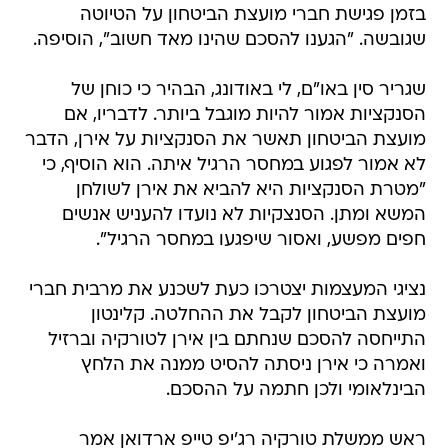
בזמן פגישת חברי מועצת הביטחון על הטיוטה
שגובשה. "הגענו להסכם שהינו מאד חשוב", הוסיפה.
שגריר סין באו"ם, לי באודונג, הבהיר כי כוחן של
הסנקציות אמור להיות מוגבל ביותר. לדבריו, אם
מועצת הביטחון תאשר את הסנקציות על אירן, הדבר
לא אמור לפגוע במחסר הרגיל איתה. הוא הוסיף, כי
"מטרת הסנקציות היא להביא את אירן לשולחן
המשא ומתן. הסנצקיות לא נועדו להעניש אנשים
חפים מפשע, ואסור שיפגעו במחסר הרגיל".
נציגי המעצמות יצטרכו כעת לשכנע את מרבית חברי
מועצת הביטחון לקבל את ההחלטה. קלינטון
התייחסה להסכם שנחתם בין אירן לטורקיה וברזיל
ואמרה כי אירן ניסתה להסיט ממנה את הלחץ
הבינלאומי ולכן חתמה על ההסכם.
ראש ממשלת טורקיה רג'יפ טייפ ארדואן אמר