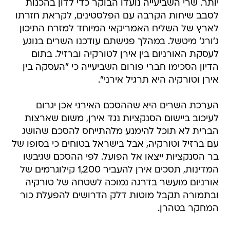
יותר. שרי השביעייה נועדו הבוקר כדי לדון בהכנות
לסבב שיחות הקרבה עם הפלסטינים, לקראת חזרתו
לארץ של השליח האמריקאי המיוחד למזרח התיכון
ג'ורג' מיטשל. במהלך פגישתם עודכנו השרים בנוגע
לעסקת האורניום בין אירן לטורקיה וברזיל. בתום
הדיון הסכימו חברי פורום השביעייה כי "העסקה בין
אירן וטורקיה היא תרגיל אירני".
הערכת השרים היא שההסכם האירני אכן יגרום
לעיכוב ביישום הסנקציות נגד אירן, משום שארצות
הברית לא תוכל להימנע מלהתייחס להסכם שהושג
עם ברזיל וטורקיה, אבל בישראל בטוחים כי בסופו של
בר הסנקציות ייצאו אל הפועל. לפי ההסכם שגיבשו
המדינות, תסכים אירן להעביר 1,200 קילוגרמים של
אורניום מועשר בדרגה נמוכה לשטחה של טורקיה
ובתמורה תקבל מוטות דלק הדרושים להפעלת כור
המחקר בטהרן.