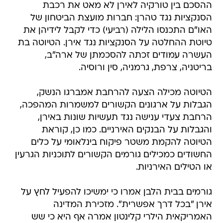
ההסכם בין טורקיה לאירן לא מאט את רכבת
הסנקציות נגד טהרן: חברות מועצת הביטחון של
האו"ם התכנסו הלילה (רביעי) כדי לקבל לידיהן את
טיוטת ההחלטה על הסנקציות נגד אירן. הטיוטה בת
העשרה עמודים זכתה להסכמתן של ארה"ב,
בריטניה, צרפת, גרמניה, סין ורוסיה.
הטיוטה מכילה הצעה להרחבת אמברגו הנשק,
הגבלות על ארגונים הקשורים למשמרות המהפכה,
הרחבת צעדי ענישה נגד תעשיות שונות באירן,
והגבלות על הבנקים האירניים. כמו כן, קוראת
הטיוטה להקמת משטר פיקוח בינלאומי על כלים
החשודים כמכילים גורמים הקשורים לתוכניות הגרעין
או הטילים האירניות.
גורמים בבית הלבן אמרו כי ימשיכו להפעיל לחץ על
אירן "בכל דרך אפשרית". מזכירת המדינה
האמריקאית הילרי קלינטון אמרה אף היא כי שש