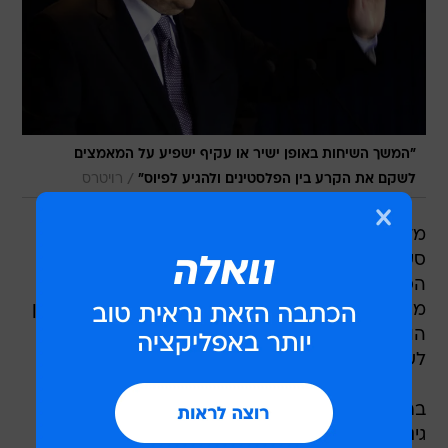
"המשך השיחות באופן ישיר או עקיף ישפיע על המאמצים
/
לשקם את הקרע בין הפלסטינים ולהגיע לפיוס"
רויטרס
מזכ"ל החזית העממית לשחרור פלסטין, אחמד
סעדאת, אמר היום (רביעי) כי ניתן יהיה לפתור את
הסכסוך במזרח התיכון רק באמצעות יצירתה של
מדינה אחת אותה יחלקו פלסטינים ויהודים. "הפתרון
הוא של מדינה אחת ולא של שתי מדינות. אין סיכוי
לשום הסדר אחר", אמר.
בתשובות שמסר סעדאת לסוכנות הידיעות רויטרס
גינה מזכ"ל החזית העממית את הפלסטינים