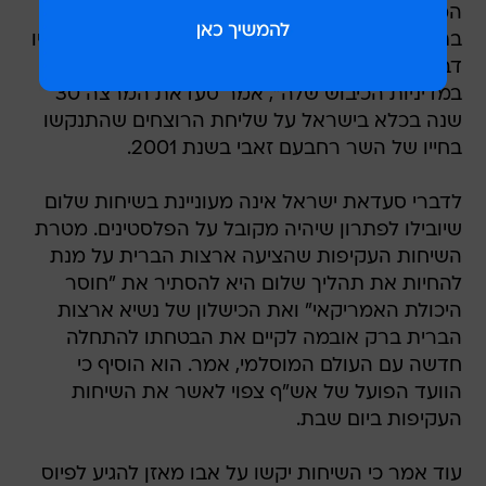
המשתתפים בשיחות העקיפות אשר יתחילו בקרוב
בתיווך של ארצות הברית. "השיחות העקיפות לא יהיו
דבר מלבד מסווה שיאפשר לישראל להמשיך
במדיניות הכיבוש שלה", אמר סעדאת המרצה 30
שנה בכלא בישראל על שליחת הרוצחים שהתנקשו
בחייו של השר רחבעם זאבי בשנת 2001.
לדברי סעדאת ישראל אינה מעוניינת בשיחות שלום
שיובילו לפתרון שיהיה מקובל על הפלסטינים. מטרת
השיחות העקיפות שהציעה ארצות הברית על מנת
להחיות את תהליך שלום היא להסתיר את "חוסר
היכולת האמריקאי" ואת הכישלון של נשיא ארצות
הברית ברק אובמה לקיים את הבטחתו להתחלה
חדשה עם העולם המוסלמי, אמר. הוא הוסיף כי
הוועד הפועל של אש"ף צפוי לאשר את השיחות
העקיפות ביום שבת.
עוד אמר כי השיחות יקשו על אבו מאזן להגיע לפיוס