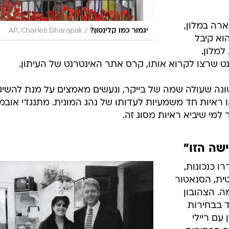
ארה במלון,
/
יגמור כמו קלינטון?
AP, Charles Dharapak
הוא קיבל
מלון.
נט שרצו לקרוא אותו, קרס אתר האינטרנט של העיתון.
שונה שעולה שמה של בייקר, ונעשים מאמצים על מנת להשיג
איות חד משמעיות לעדותו של נהג המונית. מתנגדי אובמ
למי שיביא ראיות מסוג זה.
ישה הזו"
 כנכונות,
ית, הסנאטור
. הצהובון
התמודד בבחירות
עם ריילי