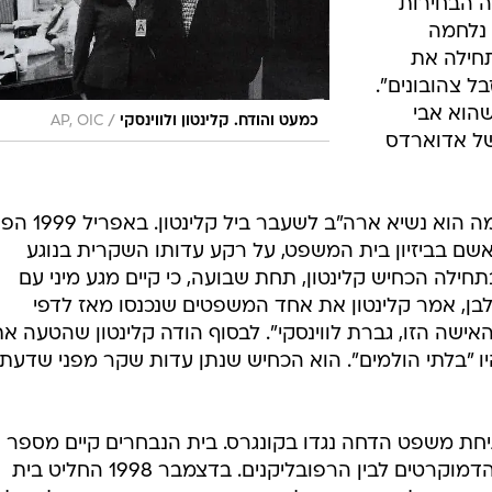
במטה הבחירות
אשתו מזה 30 שנה נלחמה
חילה את
בל צהובונים".
הוא אבי
/
כמעט והודח. קלינטון ולווינסקי
AP, OIC
של אדוארדס
דמוקרט נוסף שהסתבך בפרשיה דומה הוא נשיא ארה"ב לשעבר ביל קלינטו
שם בביזיון בית המשפט, על רקע עדותו השקרית בנוגע
תחילה הכחיש קלינטון, תחת שבועה, כי קיים מגע מיני עם
בן, אמר קלינטון את אחד המשפטים שנכנסו מאז לדפי
האישה הזו, גברת לווינסקי". לבסוף הודה קלינטון שהטעה א
יו "בלתי הולמים". הוא הכחיש שנתן עדות שקר מפני שדעתו
חת משפט הדחה נגדו בקונגרס. בית הנבחרים קיים מספר
דיונים, שהפכו לזירת התגוששות בין הדמוקרטים לבין הרפובליקנים. בדצמבר 1998 החליט בית