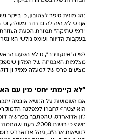
הבחירות שלו בשם וורה בייקר.
נהג מונית סיפר לצהובון, כי בייקר נש
אף כי לא היה לה בו חדר משלה, וכי 
"דמי שתיקה" תמורת הסעת העוזרת ל
בעקבות הדיווח ועומס גולשי האינטר
לפי ה"אינקווירר", זו לא הפעם הרא
מצלמות האבטחה של המלון שיספקו ר
מציעים פרס של למעלה ממיליון דולר 
"לא קיימתי יחסי מין עם הא
אם השמועות על הנשיא אובמה יתבררו
הוא יצטרף לחברו למפלגה הדמוקרט
ג'ון אדוארדס, שהסתבך בפרשיה דומה
חשף כי בשנת 2008, בעת ש
לנשיאות ארה"ב, ניהל אדוארדס רומן 