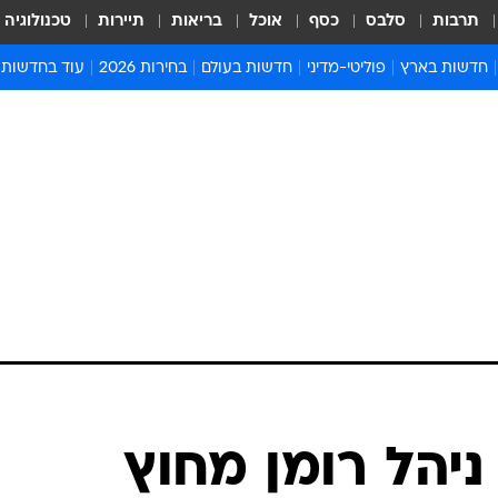
תרבות
סלבס
כסף
אוכל
בריאות
תיירות
טכנולוגיה
חדשות בארץ
פוליטי-מדיני
חדשות בעולם
בחירות 2026
עוד בחדשות
אירועים בארץ
פוליטיקה וממשל
המזרח התיכון
דעות ופרשנויו
חדשות פלילים ומשפט
יחסי חוץ
אירופה
סרי ושלזינגר
חינוך
אמריקה
פרויקטים מיוח
ישראלים בחו"ל
אסיה והפסיפיק
אסור לפספס
בריאות
אפריקה
מדע וסביבה
חברה ורווחה
הנחיות פיקוד 
ארכיון מדורים
זמני כניסת ש
לוח חופשות וח
לוח שנה
חדשות יהדות
ניהל רומן מחוץ
חדשות המשפ