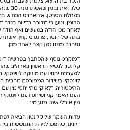
הנטר בת ה-45, צלמת שעבדה 
שלו. זאת בזמן ש
במחלת הסרטן. אדוארדס הכחיש בת
הרומן, וטען כי מדובר בדיווח בגדר "ז
לאחר מכן הודה במעשים ואף הודה ש
בתה של הנטר, פרנסיס קווין. אשתו 
נפרדה ממנו זמן קצר לאחר מכן.
קלינטון לנשיא הראשון בארה"ב שהוא
למערכת יחסיו עם מוניקה לווינסקי. ב
לוינסקי. בשידור המפורסם מהבית הל
ההיסטוריה: "לא קיימתי יחסי מין עם 
העם האמריקני ושיחסיו עם לוינסקי ה
מין אורלי איננו מגע מיני.
עדות השקר של קלינטון הביאה לפתי