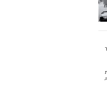
ן. באפריל 1999 הפך
ת
,