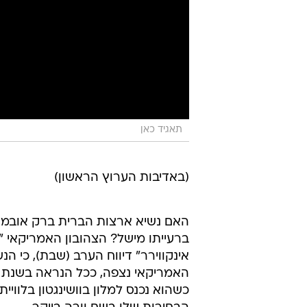
תאגיד כאן
(באדיבות הערוץ הראשון)
האם נשיא ארצות הברית ברק אובמה
ברעייתו מישל? הצהובון האמריקאי "נ
אינקווירר" דיווח הערב (שבת), כי הנ
כשהוא נכנס למלון בוושינגטון בלוויי