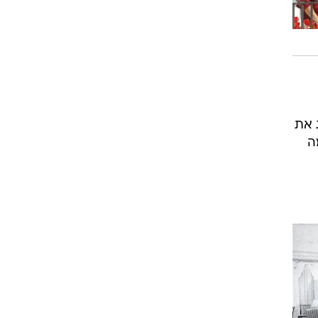
 את
ה