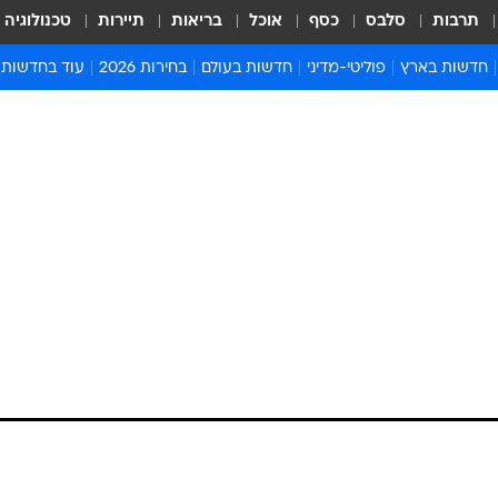
תרבות
סלבס
כסף
אוכל
בריאות
תיירות
טכנולוגיה
חדשות בארץ
פוליטי-מדיני
חדשות בעולם
בחירות 2026
עוד בחדשות
אירועים בארץ
פוליטיקה וממשל
המזרח התיכון
דעות ופרשנויו
חדשות פלילים ומשפט
יחסי חוץ
אירופה
סרי ושלזינגר
חינוך
אמריקה
פרויקטים מיוח
ישראלים בחו"ל
אסיה והפסיפיק
אסור לפספס
בריאות
אפריקה
מדע וסביבה
חברה ורווחה
הנחיות פיקוד 
ארכיון מדורים
זמני כניסת ש
לוח חופשות וח
לוח שנה
חדשות יהדות
חדשות המשפ