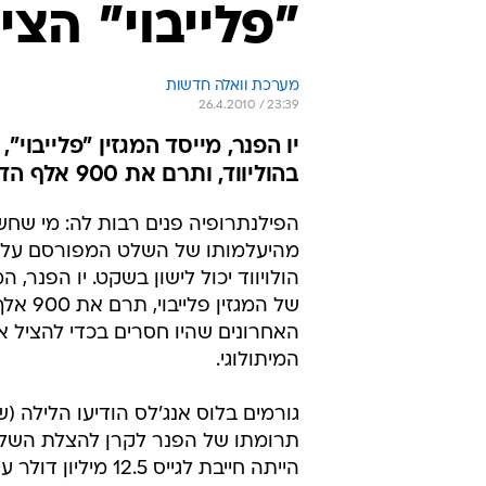
"פלייבוי" הצ
מערכת וואלה חדשות
26.4.2010 / 23:39
יו הפנר, מייסד המגזין "פלייבו
בהוליווד, ותרם את 900 אלף הדולר שהיו חסרים להצלת הסמל של עיר הסרטים
הפילנתרופיה פנים רבות לה: מי שח
מהיעלמותו של השלט המפורסם על 
הולויווד יכול לישון בשקט. יו הפנר, ה
של המגזין פלי
האחרונים שהיו חסרים בכדי להציל 
המיתולוגי.
גורמים בלוס אנג'לס הודיעו הלילה (ש
תרומתו של הפנר לקרן להצלת השלט
הייתה חייבת לגייס 12.5 מילי