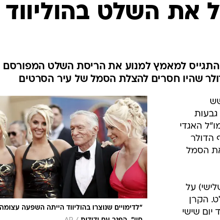
המייל האדום
יל את השלט בהוליווד
י", התגייס למאמץ למנוע את הריסת השלט המפורסם
שש
גבעות
מו"ל האגדי
יבוי, תרם את 900 אלף הדולר
את הסמל
לישי) על
. הקרן
"לדימויים שנוצרו בהוליווד הייתה השפעה עצומה
ון דולר עד יום שישי