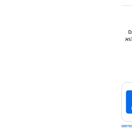
ם
וא
שימוש