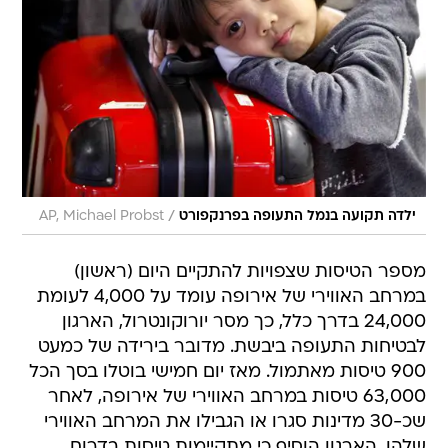
/
ילדה תקועה בנמל התעופה בפרנקפורט
AP, Michael Probst
מספר הטיסות שצפויות להתקיים היום (ראשון)
במרחב האווירי של אירופה עומד על 4,000 לעומת
24,000 בדרך כלל, כך מסר יורוקונטרול, הארגון
לבטיחות התעופה ביבשת. מדובר בירידה של כמעט
900 טיסות מאתמול. מאז יום חמישי בוטלו בסך הכל
63,000 טיסות במרחב האווירי של אירופה, לאחר
שכ-30 מדינות סגרו או הגבילו את המרחב האווירי
שלהן. הארגון הוסיף כי מתקיימות טיסות בדרום