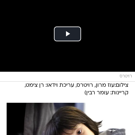
רויטרס
צילום:עוז מרון, רויטרס, עריכת וידאו: רן צימט,
קריינות: עומר רבין)