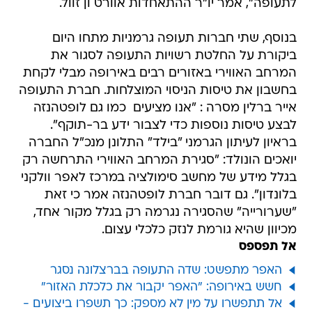
לתעופה", אמר יו"ר ההתאחדות אוורט ון זוול.
בנוסף, שתי חברות תעופה גרמניות מתחו היום
ביקורת על החלטת רשויות התעופה לסגור את
המרחב האווירי באזורים רבים באירופה מבלי לקחת
בחשבון את טיסות הניסוי המוצלחות. חברת התעופה
אייר ברלין מסרה : "אנו מציעים  כמו גם לופטהנזה 
לבצע טיסות נוספות כדי לצבור ידע בר-תוקף".
בראיון לעיתון הגרמני "בילד" התלונן מנכ"ל החברה
יואכים הונולד: "סגירת המרחב האווירי התרחשה רק
בגלל מידע של מחשב סימולציה במרכז לאפר וולקני
בלונדון". גם דובר חברת לופטהנזה אמר כי זאת
"שערורייה" שהסגירה נגרמה רק בגלל מקור אחד,
מכיוון שהיא גורמת לנזק כלכלי עצום.
אל תפספס
האפר מתפשט: שדה התעופה בברצלונה נסגר
חשש באירופה: "האפר יקבור את כלכלת האזור"
אל תתפשרו על מין לא מספק: כך תשפרו ביצועים -