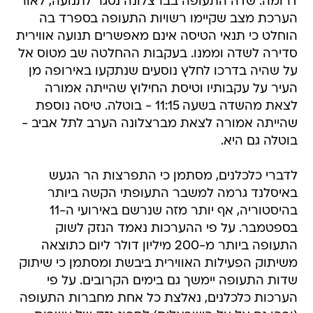
דרומה: שדה התעופה בברצלונה נסגר לתנועה, לאור
הערכת מצב שקיימו רשויות התעופה בספרד בה
הוחלט כי תנאי הטיסה אינם מאפשרים תנועה אווירית
סדירה לשדה וממנו. בעקבות ההחלטה שב מטוס אל
על שהיה בדרכו לחלץ נוסעים שנתקעו באירופה מן
העיר על עקבותיו וטיסת החילוץ שהייתה אמורה
לצאת מהשדה בשעה 11:15 - בוטלה. טיסה נוספת
שהייתה אמורה לצאת מברצלונה הערב לתל אביב -
בוטלה גם היא.
לדברי כלכלנים, מסתמן כי התפרצות הר הגעש
באיסלנד גרמה למשבר התעופתי הקשה ביותר
בהיסטוריה, אף יותר מזה שנרשם באירועי ה-11
בספטמבר. על פי ההערכות נאמד הנזק לשוק
התעופה ביותר מ-200 מיליון דולר ליום כתוצאה
משיתוק הפעילות האווירית ביבשת ומסתמן כי שיתוק
שדות התעופה יימשך גם בימים הקרובים. על פי
הערכות כלכלנים, נאלצת כל אחת מחברות התעופה