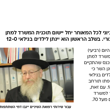
המייל האדום
יוני לכל המאוחר יחל יישום תוכנית המשרד למתן
י. בשלב הראשון הוא יינתן לילדים בגילאי 12-0
ום (רביעי)
המשרד למתן
 בכנס שהתקיים
ן השר כי
דים בגילאי
תקופתו תורחב
תחולת סל טיפולי השניים לגילאי 18-0. עם זאת,
ר למשרד
ל 70.
עבור שירותי רפואת השיניים ייגבו דמי השתתפות