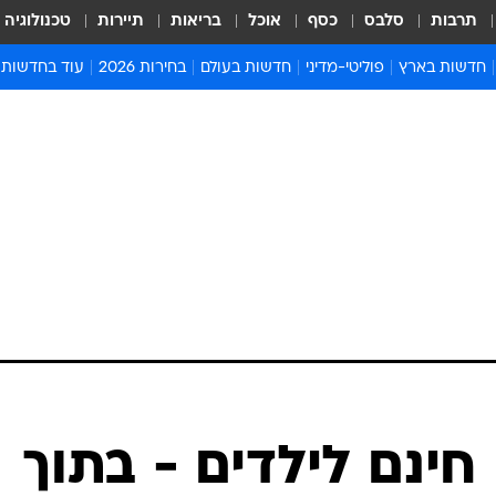
תרבות
סלבס
כסף
אוכל
בריאות
תיירות
טכנולוגיה
חדשות בארץ
פוליטי-מדיני
חדשות בעולם
בחירות 2026
עוד בחדשות
אירועים בארץ
פוליטיקה וממשל
המזרח התיכון
דעות ופרשנויו
חדשות פלילים ומשפט
יחסי חוץ
אירופה
סרי ושלזינגר
חינוך
אמריקה
פרויקטים מיוח
ישראלים בחו"ל
אסיה והפסיפיק
אסור לפספס
בריאות
אפריקה
מדע וסביבה
חברה ורווחה
הנחיות פיקוד 
ארכיון מדורים
זמני כניסת ש
לוח חופשות וח
לוח שנה
חדשות יהדות
 חינם לילדים - בתוך
חדשות המשפ