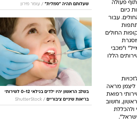
תוף פעולה
/
שעלותם תהיה "סמלית"
עומר מירון
 כיום
חולים. עבור
תתפות
קופות החולים
מסגרת
ל" ו"מכבי
רותים הללו
כויות
 ליצמן מראה
בשלב הראשון יהיו ילדים בגילאי 0-12 לשירותי
ירותי רפואת
/
בריאות שיניים ציבוריים
ShutterStock
ראשון, וחשוב
י ולהכללת
שראל".