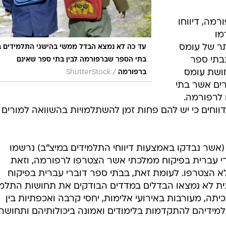
9 מהמפקחים והמנהלים ו- 88% מהמורים
יישומה של
הרפורמה. בנוסף, 96% מהמפקחים, 93%
 הספר
יפור בעבודת
אפיין החיובי
ת את חיזוק
רמה, דיווחו
מו
תר של עומס
עד כה לא נמצא הבדל ממשי בהישגי התלמידים בי
ם בבתי ספר
בתי הספר שברפורמה לבין בתי ספר שאינם
ושת עומס
/
ברפורמה
ShutterStock
שוואה ל-53% מהמורים אשר בתי
לרפורמה.
וחים כי יש להם פחות זמן להשתלמויות בהשוואה למורים