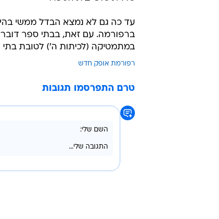
שלא הצטרפו לרפורמה.
באשר למדדי האקלים הבית ספריים (
תוצאות חיוביות יותר בבתי ספר דוב
בהשוואה לבתי ספר מקבילים אשר לא
הממלכתי דתי ובבתי ספר דוברי ערב
לגבי התנהגות נאותה של תלמידים בכי
מורים לתלמידים, ציפיות המורים מת
כללית כלפי בית הספר.
עד כה גם לא נמצא הבדל ממשי בהיש
ברפורמה. עם זאת, בבתי ספר דוברי
במתמטיקה (לכיתות ה') לטובת בתי
רפורמת אופק חדש
טרם התפרסמו תגובות