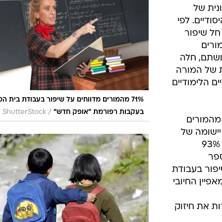
ל
המייל האדום
 שהצטרפו לרפורמת "אופק חדש", הם מרגישים כי ח
וחו כי הם חשים עומס רב יותר מבעבר
נוך הציגה
נית של
ודיים. לפי
חל שיפור
ורים
ושתם, חלה
 של המורה
ם הלימודיים
71% מהמורים מדווחים על שיפור בעבודת בית ה
/
בעקבות רפורמת "אופק חדש"
ShutterStock