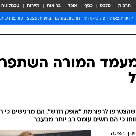
תרבות
סלבס
כסף
אוכל
בריאות
תיירות
טכנולוגיה
חדשות בארץ
פוליטי-מדיני
חדשות בעולם
בחירות 2026
עוד בחדשות
אירועים בארץ
פוליטיקה וממשל
המזרח התיכון
דעות ופרשנויו
חדשות פלילים ומשפט
יחסי חוץ
אירופה
סרי ושלזינגר
חינוך
אמריקה
פרויקטים מיוח
ישראלים בחו"ל
אסיה והפסיפיק
אסור לפספס
בריאות
אפריקה
מדע וסביבה
חברה ורווחה
הנחיות פיקוד 
ארכיון מדורים
זמני כניסת ש
לוח חופשות וח
לוח שנה
חדשות יהדות
עמד המורה השתפר,
חדשות המשפ