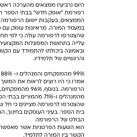
אך העומס גד
מערכת וואלה חדשות
17.3.2010 / 11:13
לדברי מורים בבתי ספר יסודיים
שיפור במעמדם. עם זאת, הם דיו
הרשות הארצית למדידה והערכה בחי
היום (רביעי) ממצאים מהערכה ראשו
רפורמת "אופק חדש" בבתי הספר היס
הממצאים, בעקבות יישום הרפורמה 
במעמד המורה. מראיונות עומק עם מ
שהצטרפו לרפורמה עולה כי לפי תח
עלייה בתחושת המסוגלות המקצועית
ובאמונה ביכולתו להתמודד עם הקשיי
והרגשיים של תלמידיו.