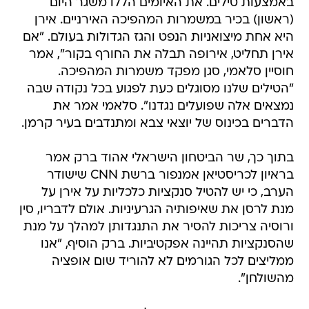
באמצעות טילים. את האיומים הללו משגר היום
(ראשון) בכיר במשמרות המהפיכה האירניים. אירן
היא אחת מיצואניות הנפט והגז הגדולות בעולם. "אם
אירן תחליט, אירופה תבלה את החורף בקור", אמר
חוסיין סלאמי, סגן מפקד משמרות המהפיכה.
"הטילים שלנו מסוגלים כעת לפגוע בכל נקודה שבה
נמצאים אלה שפועלים נגדנו". סלאמי אמר את
הדברים בכינוס של יוצאי צבא ומתנדבים בעיר קרמן.
בתוך כך, שר הביטחון הישראלי אהוד ברק אמר
בראיון לכריסטיאן אמנפור ברשת CNN שישודר
הערב, כי יש להטיל סנקציות כלכליות על אירן על
מנת לרסן את שאיפותיה הגרעיניות. אולם לדבריו, סין
ורוסיה צריכות להסיר את התנגדותן למהלך על מנת
שהסנקציות תהיינה אפקטיביות. ברק הוסיף, "אנו
ממליצים לכל הגורמים לא להוריד שום אופציה
מהשולחן".