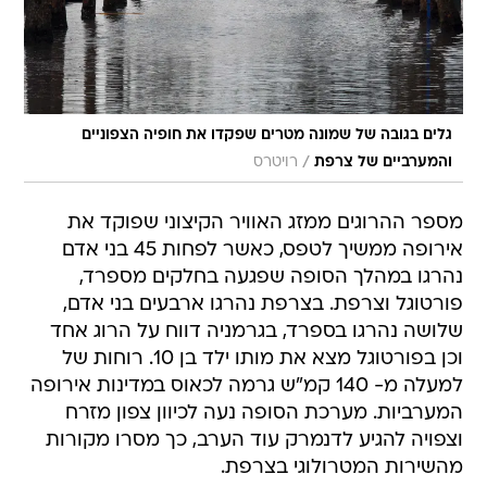
גלים בגובה של שמונה מטרים שפקדו את חופיה הצפוניים
/
והמערביים של צרפת
רויטרס
מספר ההרוגים ממזג האוויר הקיצוני שפוקד את
אירופה ממשיך לטפס, כאשר לפחות 45 בני אדם
נהרגו במהלך הסופה שפגעה בחלקים מספרד,
פורטוגל וצרפת. בצרפת נהרגו ארבעים בני אדם,
שלושה נהרגו בספרד, בגרמניה דווח על הרוג אחד
וכן בפורטוגל מצא את מותו ילד בן 10. רוחות של
למעלה מ- 140 קמ"ש גרמה לכאוס במדינות אירופה
המערביות. מערכת הסופה נעה לכיוון צפון מזרח
וצפויה להגיע לדנמרק עוד הערב, כך מסרו מקורות
מהשירות המטרולוגי בצרפת.