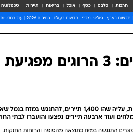
תרבות
סלבס
כסף
אוכל
בריאות
תיירות
טכנולוגיה
חדשות בארץ
פוליטי-מדיני
חדשות בעולם
בחירות 2026
עוד בחדשות
אירועים בארץ
פוליטיקה וממשל
המזרח התיכון
דעות ופרשנויו
חדשות פלילים ומשפט
יחסי חוץ
אירופה
סרי ושלזינגר
חינוך
אמריקה
פרויקטים מיוח
ישראלים בחו"ל
אסיה והפסיפיק
אסור לפספס
בריאות
אפריקה
מדע וסביבה
חברה ורווחה
הנחיות פיקוד 
ארכיון מדורים
זמני כניסת ש
לוח חופשות וח
לוח שנה
חדשות יהדות
הסופה במצרים: 3 הרוגים מפגיעת
חדשות המשפ