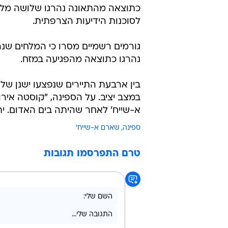
ספינה במזח
מערכת וואלה חדשות
26.2.2010 / 10:33
א-שייח'. בתאונה נהרגו שלושה מ
ספינת תענוגות בשארם א-שייח' שב
כתוצאה מהתאונה נהרגו שלושה מלחי
לסוכנות הידיעות הצרפתית.
גורמים רשמיים מסרו כי המלחים שנה
נהרגו כתוצאה מהפגיעה במזח.
בין ארבעת התיירים שנפצעו ישנן שלו
א-שייח' לאחר שהיתה בים האדום. יתר