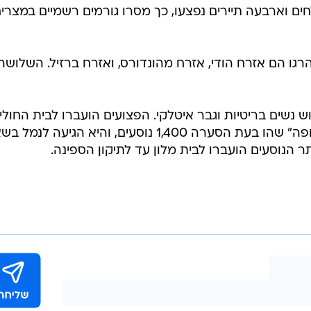
המייל האדום
רוחות עזות גרמו לספינת תענוגות, עליה שהו 1,400 תיירים, להתנגש במזח בנמ
לחים ועוד ארבעה תיירים נפצעו והועברו לבתי החול
מצרים התנגשה במזח כתוצאה מהסופה והרוחות החזקות.
ם וארבעה תיירים נפצעו, כך מסרו גורמים רשמיים במצרי
רגו הם אזרח הודי, אזרח מהונדורס, ואזרח ברזיל. השלושה
ש נשים בריטיות וגבר איטלקי. הפצועים הועברו לבית החולי
במצב יציב. על הספינה, "קוסטה אירופה" שהו בעת הסערה 1,400 נוסעים, והיא הגיעה
 הנוסעים הועברו לבית מלון עד לתיקון הספינה.