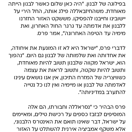
בפילוגה של לבנון. "היה כאן שלום כאשר לבנון הייתה
מאוחדת. משהחיזבאללה פילג אותה, החל הירי על
יישובינו וחייבנו להפסיקו. מששקט האזור החזרנו
ללבנון את אדמתה עד גרגר החול האחרון, ואת
מימיה עד הטיפה האחרונה", אמר פרס.
לדברי פרס, "ישראל היא לא זו המונעת את איחודה,
את אחדותה ואת שלמותה של לבנון גם היום. "נהפוך
הוא, ישראל מקווה שלבנון תשוב להיות מאוחדת,
ותשוב להיות שקטה, ותשוב לראות את עצמה
כשוויצריה של המזרח התיכון, אין אנו נושאים עינינו
לאדמתה של לבנון או מיימיה ואין לנו כל נטייה
להתערב במדיניותה".
פרס הבהיר כי "נסראללה וחבורתו, הם אלה
המוסיפים לבזבז כספים על רכישת טילים, ומאיימים
על ישראל, דבר שאינו תואם את האינטרס הלבנוני,
אלא משקף אמביציה אירנית להשתלט על האזור