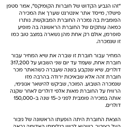
"זהו הגביע הקדוש של חוברות הקומיקס", אמר סטפן
פישלר, מייסד אתר אינטרנט שערך את המכירה
הפומבית בה נמכרה החוברת המבוקשת. נותרו
כמאה עותקים של החוברת הראשונה בה מופיע
סופרמן, אולם רק אחת מהן נשארה במצב טוב כמו
זו שנמכרה.
המחיר עבור חוברת זו שברה את שיא המחיר עבור
חוברת אחת, שעמד עד יום שני השבוע על 317,200
דולרים, שיא שנקבע בשנה שעברה כשהאתר מכר
חוברת זהה אלא שבאיכות ירודה בהרבה מזו
שנמכרה השבוע. המוכר, שביקש להישאר אנונימי,
הרוויח על החוברת מאות אלפי דולרים לאחר שקנה
אותה במכירה פומבית לפני כ-15 שנה ב-150,000
דולרים.
הוצאת החוברת היתה הופעתו הראשונה של גיבור
העל בציבור. כשהוא לבוש בגלימתו האדומה נראה