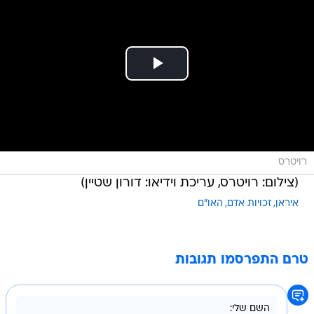
רויטרס
(צילום: רויטרס, עריכת וידיאו: דורון שטיין)
איראן
זכויות אדם
האו"ם
טרם התפרסמו תגובות