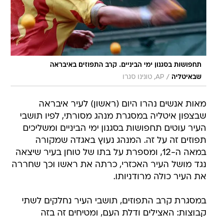
תחפושות בסגנון ימי הביניים. קרב התפוזים באיבראה
/
שבאיטליה
AP, טונינו סגרו
מאות אנשים נהרו היום (ראשון) לעיר איבראה
שבצפון איטליה במסגרת מנהג מסורתי, לפיו תושבי
העיר עוטים תחפושות בסגנון ימי הביניים ומשליכים
תפוזים זה על זה. המנהג נעוץ באגדה שמקורה
במאה ה-12, ומספרת על בתו של טוחן בעיר שיצאה
נגד מושל העיר האכזרי, כרתה את ראשו וכך שחררה
את העיר כולה מרודניותו.
במסגרת קרב התפוזים, תושבי העיר נחלקים לשתי
קבוצות: האצילים ודלת העם, ומטיחים זה בזה