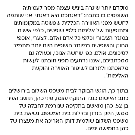
מוקדם יותר שיגרה ביניש עצמה מסר לעמיתיה
השופטים בו כתבה: "דאגתכם היא דאגתי  אני שותפה
לחשש מפני האווירה הכללית שפשטה במקומותינו
ומתופעות של אלימות כלפי שופטים, כלפי אישים
במגזר הציבורי וכלפי כל אדם ואדם. לצערי, אוכפי
החוק והשופטים במיוחד חשופים היום יותר מתמיד
לסיכונים. אולם, כפי שחשה אנוכי, וכעולה גם
ממכתביכם, איננו נרתעים מפני חובתנו לעשות
מלאכתנו ולתרום לשיפור האווירה והוקעת
האלימות".
בתוך כך, הוגש הבוקר לבית משפט השלום בירושלים
כתב האישום כנגד התוקף עצמו, פיני כהן, תושב העיר
בן 52. כהן מואשם בתקיפה שגורמת לחבלה של
ממש, היזק בזדון ובזילות בית המשפט. נשיאת בית
משפט השלום שולמית דותן האריכה את מעצרו של
כהן בחמישה ימים.