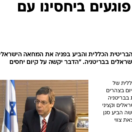
המייל האדום
ללית של
יום בצהרים
 בבריטניה
ראלים וקציני
שה הביע סגן
ת צווי
ה"ל ביטלה
 נגדם צו
ה". אילון
קיום היחסים
""האבסורד הוא שרוב אזרחי המדינה הם יוצאי צב
/
ועל כן לא יוכלו לבקר בבריטניה". אילון
רויטרס
 וציינה
דחיפות, והוסיפה כי הבריטים שוקלים בימים אלו את המש