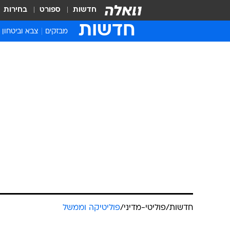
חדשות
ספורט
בחירות
חדשות
מבזקים
צבא וביטחון
חדשות
/
פוליטי-מדיני
/
פוליטיקה וממשל
"צווי המעצר פ
בריטניה"
מערכת וואלה חדשות
5.1.2010 / 11:06
סגן שר החוץ נועד עם התובעת 
בעקבות הוצאת צווי מעצר נגד י
דיפלומטים נורמלים"