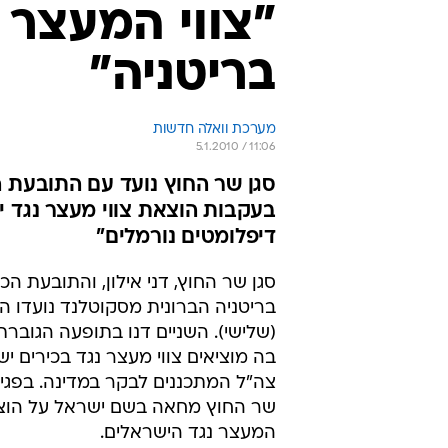
סגן שר החוץ, דני אילון, והתובעת הכ
בריטניה הברונית מסקוטלנד נועדו ה
(שלישי). השניים דנו בתופעה הגוברת
בה מוציאים צווי מעצר נגד בכירים יש
צה"ל המתכננים לבקר במדינה. בפגי
שר החוץ מחאה בשם ישראל על הוצא
המעצר נגד הישראלים.
הבוקר פורסם כי משלחת של קציני צ
ביקור מתוכנן בבריטניה מחשש שיוצא
מעצר בשל חלקם במבצע "עופרת יצוק
הבהיר לתובעת כי "דבר זה יקשה על 
הנורמליים בין שתי המדינות".
היא מצידה, התייחסה בהרחבה לנושא,
שהיא מודעת לחשיבות פתרון הנושא ב
צעדיהם לפתרון הבעיה.