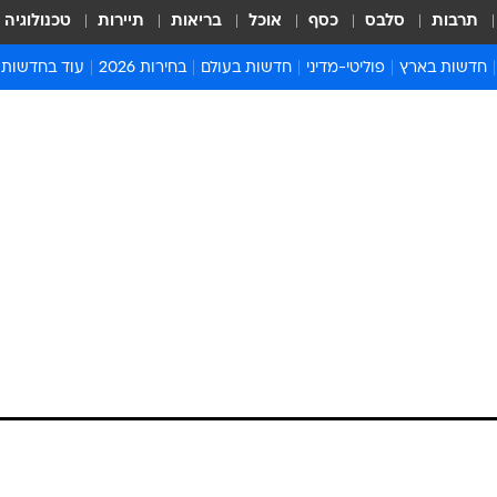
תרבות
סלבס
כסף
אוכל
בריאות
תיירות
טכנולוגיה
חדשות בארץ
פוליטי-מדיני
חדשות בעולם
בחירות 2026
עוד בחדשות
אירועים בארץ
פוליטיקה וממשל
המזרח התיכון
דעות ופרשנויו
חדשות פלילים ומשפט
יחסי חוץ
אירופה
סרי ושלזינגר
חינוך
אמריקה
פרויקטים מיוח
ישראלים בחו"ל
אסיה והפסיפיק
אסור לפספס
בריאות
אפריקה
מדע וסביבה
חברה ורווחה
הנחיות פיקוד 
ארכיון מדורים
זמני כניסת ש
לוח חופשות וח
לוח שנה
חדשות יהדות
חדשות המשפ