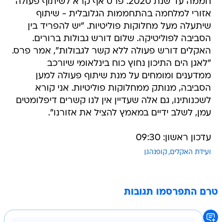
חממה עד שנת 2020. פרס אף קרא לשיתוף פעולה
אזורי למלחמה בהתחממות הגלובלית - שיתוף
שיתעלה מעל מחלוקות פוליטיות. "יש להפריד בין
הסביבה לפוליטיקה. שלום דורש גבולות ברורים.
האקלים דורש פעולה ללא קשר לגבולות", אמר פרס.
"לאגן הים התיכון נחוץ כוח בינלאומי שיורכב
ממדענים ומומחים על מנת שיתוף פעולה למען
הסביבה, מנותק ממחלוקות פוליטיות. אני קורא
לשכנותינו, גם אלה שעדיין אין לנו קשרים דיפלומטים
עמן, לשלב ידיים במאמץ להציל את אזורנו".
עדכון ראשון: 09:30
ועידת האקלים
קופנהגן
טרם התפרסמו תגובות