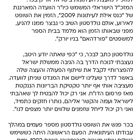
למזכ"ל מועצת העיתונות בישראל אריק בכר.
המזכ"ל הישראלי המשמש כיו"ר הוועדה המארגנת
של "כנס אילת לעיתונות 2009", הזמין את השופט
לאירוע, אולם גולדסטון השיב כי נבצר ממנו להגיע,
מפני שבאותו הזמן הוא מלמד בבית הספר
למשפטים "פורדהאם" בניו יורק".
גולדסטון כתב לבכר, כי "כפי שאתה יודע היטב,
נעצבתי לנוכח הדרך בה הגיבה ממשלת ישראל
להפצרותיי לקבל את שיתוף הפעולה והעצה שלה
באשר לדרך שעלינו ליישם את המנדט שניתן לוועדה.
מעציבה אותי אף יותר טקטיקת הבריונות הננקטת
מאז פרסום הדו"ח. אני רק יכול להבטיח לך שאהבתי
לישראל ועמה והקשר אליהם, נותרו חזקים כתמיד,
ואני רק יכול לייחל שזמנים שלווים יותר מצפים לנו".
בכר פגש את השופט גולדסטון מספר פעמים במהלך
עבודתו העיתונאית. הפעם הראשונה היתה כששימש