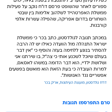
כשליח עיתון מעריב ליוהנסבורג בשנת 1992, ימים
ספורים לאחר שהשופט פרסם דו"ח נוקב על פעילות
ממשלת האפרטהייד לשלהוב אלימות בין שבטי
השחורים בדרום אפריקה, שהפילה עשרות אלפי
קורבנות.
במכתב תגובה לגולדסטון, כתב בכר כי ממשלת
ישראל התנהלה מול הוועדה כאילו יש לה הרבה
להסתיר בנוגע ללחימה בעזה והוסיף כי "אין דבר
בעולם שיוכל לשכנע אותי כי צה"ל, בו שירתנו אני
ושלושת ילדיי, הוא דבר הדומה במשהו לאס.אס,
למרות העובדה כי בעת הזאת הוא מואשם בפשעים
אפשריים נגד האנושות".
דו"ח גולדסטון
מועצת העיתונות
אריק בכר
טרם התפרסמו תגובות