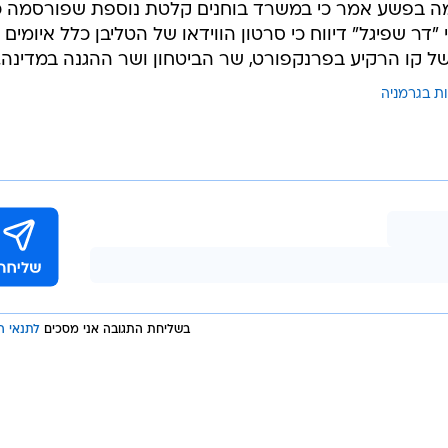
ז, אמר כי רמת הכוננות במדינה "עלתה במידה מתאימה
שאר כך זמן מה". ארצות הברית נקטה בצעד שאינו אופייני
ה, והורתה להם "לשמור על עירנות".
 פרסמה הודעה עם כתוביות באנגלית וגרמנית בה קורא
ים את קשרן עם ארצות הברית ולמשוך את חייליהן מאפגניס
מה בפשע אמר כי במשרד בוחנים קלטת נוספת שפורסמה כ
"דר שפיגל" דיווח כי סרטון הווידאו של הטליבן כלל איומים
ל קו הרקיע בפרנקפורט, שר הביטחון ושר ההגנה במדינה.
ת בגרמניה