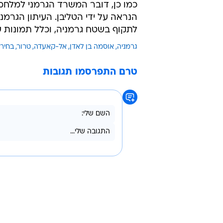
"רמת הכוננות הועלתה"
דובר משרד הפנים הגרמני סטפן פרי
לאיומים הנשקפים לנו וככל הנראה ת
ופרסמה אזהרת מסע לאזרחיה בגרמני
בתוך כך, זרוע המדיה של אל קאעדה
אוסמה בן לאדן למדינות אירופה לסי
כמו כן, דובר המשרד הגרמני למלח
הנראה על ידי הטליבן. העיתון הגרמני 
לתקוף בשטח גרמניה, וכלל תמונות ש
גרמניה
אוסמה בן לאדן
אל-קאעדה
טרור
בחירו
טרם התפרסמו תגובות