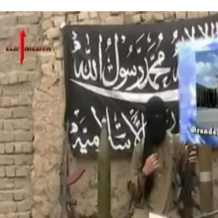
לרשויות
ריו זמן מה",
נים של ארגון אל קאעדה בהם איום על נקמה במידה
יילים לאפגניסטן, תיבחר פעם נוספת. "הרשויות בהחלט
ברג, מהמרכז לנושאי חוץ וביטחון, "ניתן לראות את האבטחה