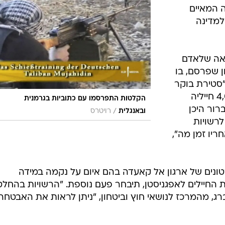
המייל האדום
ע, התפרסמו סרטונים נוספים מבית היוצר של אל
ה. בינתיים ארה"ב הודיעה לאזרחיה להיות עירניים
שטרת גרמניה
עצרה אמש (שישי) אזרח טורקיה בן 25 בחשד
 המאיים
למדינה
אה שלאדם
 שפרסם, בו
סטירת בוקר
טוב" במידה שזו לא תמשוך את 4,000 חייליה
הקלטות התפרסמו עם כתוביות בגרמנית
ור היכן
/
ובאנגלית
רויטרס