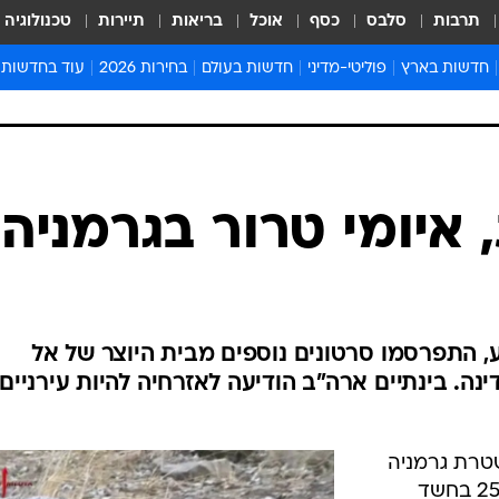
תרבות
סלבס
כסף
אוכל
בריאות
תיירות
טכנולוגיה
חדשות בארץ
פוליטי-מדיני
חדשות בעולם
בחירות 2026
עוד בחדשות
אירועים בארץ
פוליטיקה וממשל
המזרח התיכון
דעות ופרשנויו
חדשות פלילים ומשפט
יחסי חוץ
אירופה
סרי ושלזינגר
חינוך
אמריקה
פרויקטים מיוח
ישראלים בחו"ל
אסיה והפסיפיק
אסור לפספס
בריאות
אפריקה
מדע וסביבה
חברה ורווחה
הנחיות פיקוד 
ארכיון מדורים
זמני כניסת ש
לוח חופשות וח
לוח שנה
חדשות יהדות
 איומי טרור בגרמניה
חדשות המשפ