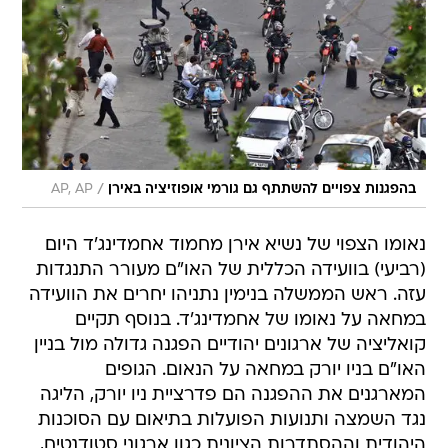
/
בהפגנות צפויים להשתתף גם גורמי אופוזיציה באירן
AP, AP
נאומו הצפוי של נשיא אירן מחמוד אחמדינג'ד היום
(רביעי) בוועידה הכללית של האו"ם מעורר התנגדות
עזה. ראש הממשלה בנימין נתניהו יחרים את הוועידה
במחאה על נאומו של אחמדינג'ד. בנוסף תקיים
קואליציה של ארגונים יהודיים הפגנה גדולה מול בניין
האו"ם בניו יורק במחאה על הנאום. הגופים
המארגנים את ההפגנה הם פדרציית ניו יורק, הליגה
נגד השמצה ותנועות הפועלות בתיאום עם הסוכנות
היהודית וההסתדרות הציונית כגון ארגוני סטודנטים,