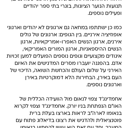
תנועות הנוער הציונות, בוגרי בתי ספר יהודיים
ופעילים נוספים.
כמו כן ישתתפו במחאה גם ארגונים לא יהודים וארגוני
אופוזיציה אירניים. בין הגופים: ארגונים של גולים
אירנים, ארגון הנשים האפרו-אמריקאיות, ארגון
הנשים ההיספאניות, ארגון המורים האמריקאי,
איגודים מקצועיים וגופים נוספים הפועלים למען זכויות
אדם. בהפגנה יועברו מסרים המדגישים את האיום
האירני על שלום העולם והכחשת השואה, הדיכוי של
העם באירן, הבחירות הלא דמוקרטיות באירן
וארגונים נוספים.
אחמדינג'ד צפוי לנאום מול הוועידה הכללית של
האו"ם הנפתחת בניו יורק. אחמדינג'ד וצפוי לקרוא
בנאומו לארה"ב לראות בארצו בעלת ברית
פוטנציאלית ולהדגיש את רצונו בדיאלוג פתוח עם
המערב, יחד עם זאת הוא עשוי להפתיע בנאומו.