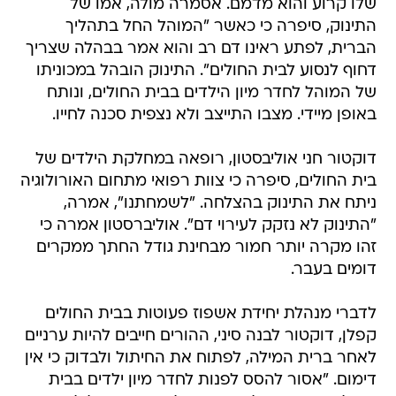
שלו קרוע והוא מדמם. אסמרה מולה, אמו של
התינוק, סיפרה כי כאשר "המוהל החל בתהליך
הברית, לפתע ראינו דם רב והוא אמר בבהלה שצריך
דחוף לנסוע לבית החולים". התינוק הובהל במכוניתו
של המוהל לחדר מיון הילדים בבית החולים, ונותח
באופן מיידי. מצבו התייצב ולא נצפית סכנה לחייו.
דוקטור חני אוליבסטון, רופאה במחלקת הילדים של
בית החולים, סיפרה כי צוות רפואי מתחום האורולוגיה
ניתח את התינוק בהצלחה. "לשמחתנו", אמרה,
"התינוק לא נזקק לעירוי דם". אוליברסטון אמרה כי
זהו מקרה יותר חמור מבחינת גודל החתך ממקרים
דומים בעבר.
לדברי מנהלת יחידת אשפוז פעוטות בבית החולים
קפלן, דוקטור לבנה סיני, ההורים חייבים להיות ערניים
לאחר ברית המילה, לפתוח את החיתול ולבדוק כי אין
דימום. "אסור להסס לפנות לחדר מיון ילדים בבית