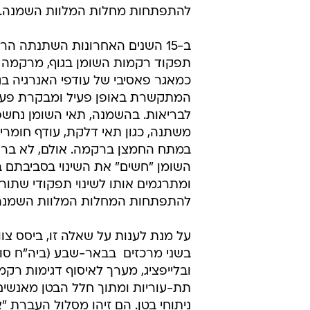
להתפתחות מחלות המלוות השמנה.
ב-15 השנים האחרונות השתנתה הרא
תפקוד רקמות השומן בגוף, מרקמה
כמאגר פאסיבי של עודפי האנרגיה בג
המתקשרת באופן פעיל ומבקרת פעילו
לבריאות. בהשמנה, תאי השומן נחשפ
משתנה, כגון תאי דלקת, עודף חומרי מ
במתח החמצן ברקמה. אולם, לא ברור
השומן "חשים" את השינוי בסביבתם 
ומתרגמים אותו לשינוי תפקודי שתור
להתפתחות המחלות המלוות השמנה
על מנת לענות על שאלה זו, ביסס צו
בשני מרכזים  בבאר-שבע (ביה"ח סו
ובלייפציג, מערך לאיסוף דגימות רקמ
תת-עוריות ומתוך חלל הבטן מאנשים
ניתוחי בטן. הם זיהו מסלול העברת "