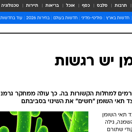
תרבות
סלבס
כסף
אוכל
בריאות
תיירות
טכנולוגיה
חדשות בארץ
פוליטי-מדיני
חדשות בעולם
בחירות 2026
עוד בחדשות
אירועים בארץ
פוליטיקה וממשל
המזרח התיכון
דעות ופרשנויו
חדשות פלילים ומשפט
יחסי חוץ
אירופה
סרי ושלזינגר
חינוך
אמריקה
פרויקטים מיוח
ישראלים בחו"ל
אסיה והפסיפיק
אסור לפספס
ן יש רגשות
בריאות
אפריקה
מדע וסביבה
חברה ורווחה
הנחיות פיקוד 
ארכיון מדורים
זמני כניסת ש
רמים למחלות הקשורות בה. כך עולה ממחקר גרמני 
לוח חופשות וח
צד תאי השומן "חשים" את השינוי בסביבתם
לוח שנה
 תאי השומן
חדשות יהדות
שמנה, גילה
חדשות המשפ
ודי שתורם