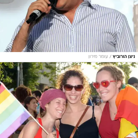
/
ניצן הורוביץ
עומר מירון