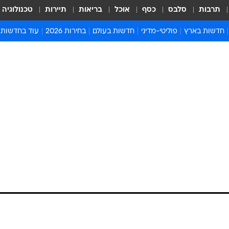
תרבות
סלבס
כסף
אוכל
בריאות
תיירות
טכנולוגיה
חדשות בארץ
פוליטי-מדיני
חדשות בעולם
בחירות 2026
עוד בחדשות
אירועים בארץ
פוליטיקה וממשל
המזרח התיכון
דעות ופרשנויו
חדשות פלילים ומשפט
יחסי חוץ
אירופה
סרי ושלזינגר
חינוך
אמריקה
פרויקטים מיוח
ישראלים בחו"ל
אסיה והפסיפיק
אסור לפספס
בריאות
אפריקה
מדע וסביבה
חברה ורווחה
הנחיות פיקוד 
ארכיון מדורים
זמני כניסת ש
לוח חופשות וח
לוח שנה
חדשות יהדות
חדשות המשפ