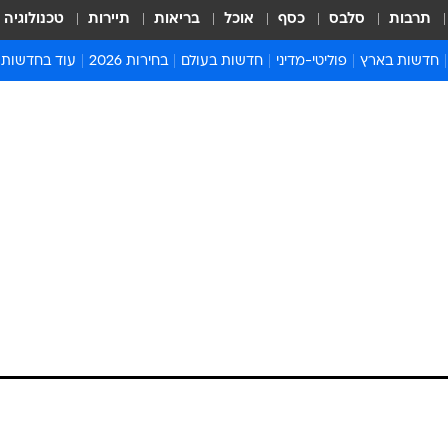
תרבות
סלבס
כסף
אוכל
בריאות
תיירות
טכנולוגיה
חדשות בארץ
פוליטי-מדיני
חדשות בעולם
בחירות 2026
עוד בחדשות
אירועים בארץ
פוליטיקה וממשל
המזרח התיכון
דעות ופרשנויו
חדשות פלילים ומשפט
יחסי חוץ
אירופה
סרי ושלזינגר
חינוך
אמריקה
פרויקטים מיוח
ישראלים בחו"ל
אסיה והפסיפיק
אסור לפספס
בריאות
אפריקה
מדע וסביבה
חברה ורווחה
הנחיות פיקוד 
ארכיון מדורים
זמני כניסת ש
לוח חופשות וח
לוח שנה
חדשות יהדות
חדשות המשפ