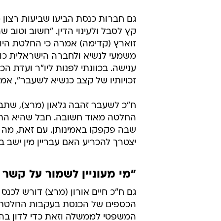
גם חברות כנסת הביעו שביעות רצון
קץ לסבל ולעינוי הדין. "חשוב וטוב
זוארץ (קדימה) אמרה כי החלטת הי
משמעי לנשיא ולחברה הישראלית כולה
ענישה. בכוונתי לפנות ליו"ר ועדת ה
זכויותיו של קצב כנשיא לשעבר", אמר
ח"כ לשעבר זהבה גלאון (מרצ), שתב
החלטה מאוד חשובה. חבל שהיא התק
שבה פקפקו באמינותן. עם זאת, מה
יצטרך להכריע האם עבריין מין ישב ב
"מי מעוניין לשמור על קשר
גם ח"כ חיים אורון (מרצ) דורש לכנס
הכספים של הכנסת בעקבות החלטתו
המשפטי לממשלה וזאת כדי לדון בה