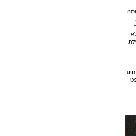
שמה
לא
לת
תים
פט