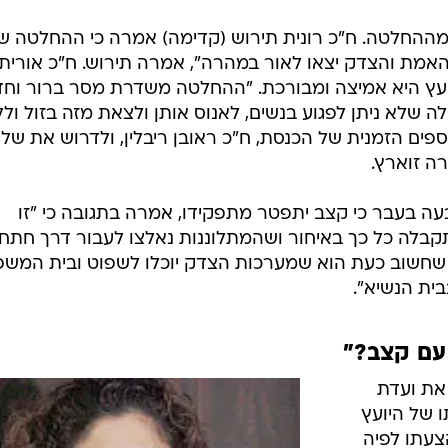
 מההחלטה. ח"כ רונית תירוש (קדימה) אמרה כי ההחלטה 
 שהאמת והצדק יצאו לאור במהרה", אמרה תירוש. ח"כ אורית
ועץ היא אמיצה ומבורכת. "ההחלטה משדרת מסר ברור וחד
 שלא ניתן לפגוע בנשים, לאנוס אותן ולצאת מזה בזול ול
כספים הזמנית של הכנסת, ח"כ ראובן ריבלין, ולדרוש את שלי
ה זוארץ.
עה בעבר כי קצב יתפטר מתפקידו, אמרה בתגובה כי "זו
בלה כל כך באיחור ושהמתלוננות נאלצו לעבור דרך חתח
 שחשוב כעת הוא שמערכות הצדק יוכלו לשפוט ובית המש
בית הנשיא".
 עם קצב?"
 את ועדת
 של היועץ
צעתו לפיה