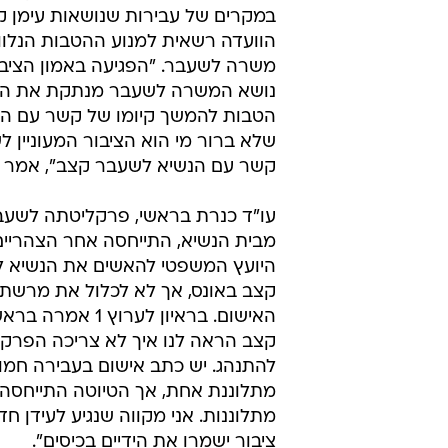
במקרים של עבירות שנושאות עימן קל
הוועדה רשאית למנוע ההטבות הנלוו
משרה לשעבר. "הפגיעה באמון הציבור
נושא המשרה לשעבר מנתקת את הצ
הטבות להמשך קיומו של קשר עם הצי
שלא ברור מי הוא הציבור המעוניין ל
קשר עם הנשיא לשעבר קצב", אמר או
עו"ד כנרת בראשי, פרקליטתה לשעב
מבית הנשיא, התייחסה אחר הצהריי
היועץ המשפטי להאשים את הנשיא 
קצב באונס, אך לא לכלול את מרשת
האישום. בראיון לערוץ 1
קצב הראה לנו איך לא צריכה הפרקל
להתנהג. יש כתב אישום בעבירה חמו
מתלוננת אחת, אך הטיוטה התייחסה
מתלוננות. אני מקווה שנגיע לעידן ח
ציבור ישמרו את הידיים בכיסים".