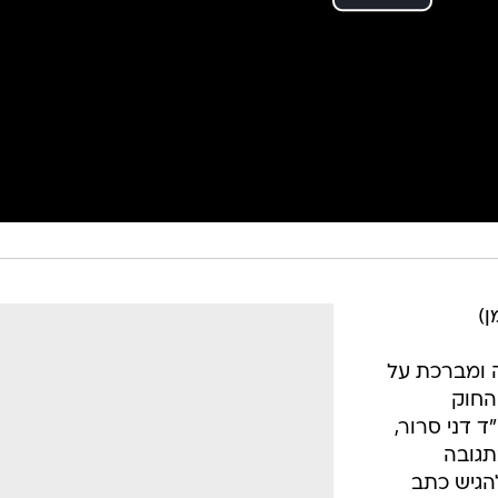
ן)
 ומברכת על
החוק
 דני סרור,
תגובה
גיש כתב