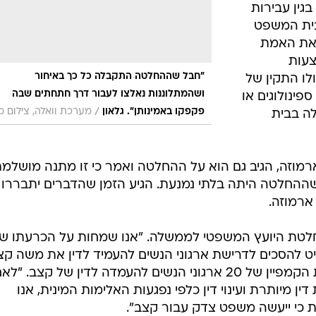
גין עבירות
 בית המשפט
א את האמת
צעות
"חבל שההחלטה התקבלה כל כך באיחור
לו התקין של
ושהמתלוננות נאלצו לעבור דרך חתחתים שבה
ספינולוגים או
/
פקפקו באמינותן". גלאון
מערכת וואלה, צילום מ
ה בבית
רמוזה, הגיב גם הוא על ההחלטה ואמר כי זו מתנה מושלמ
 שההחלטה היתה בלתי נמנעת. הגיע הזמן שהדברים יתבררו
ארמוזה.
החלטת היועץ המשפטי לממשלה. "אנו שמחות על הכרעתו ש
להסכים לדרישת ארגוני הנשים להעמיד לדין את משה קצב
אמרה דורית אברמוביץ', שריכזה את הקמפיין של 20 ארגוני הנשים להעמדה לדין של קצב. "
 מיותרת ועינוי דין כלפי נפגעות האלימות המינית, אנו
 כי ייעשה משפט צדק עבור קצב".