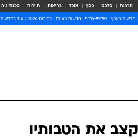
תרבות
סלבס
כסף
אוכל
בריאות
תיירות
טכנולוגיה
חדשות בארץ
פוליטי-מדיני
חדשות בעולם
בחירות 2026
עוד בחדשות
אירועים בארץ
פוליטיקה וממשל
המזרח התיכון
דעות ופרשנויו
חדשות פלילים ומשפט
יחסי חוץ
אירופה
סרי ושלזינגר
חינוך
אמריקה
פרויקטים מיוח
ישראלים בחו"ל
אסיה והפסיפיק
אסור לפספס
בריאות
אפריקה
מדע וסביבה
חברה ורווחה
הנחיות פיקוד 
ארכיון מדורים
זמני כניסת ש
לוח חופשות וח
לוח שנה
חדשות יהדות
קצב את הטבותיו
חדשות המשפ