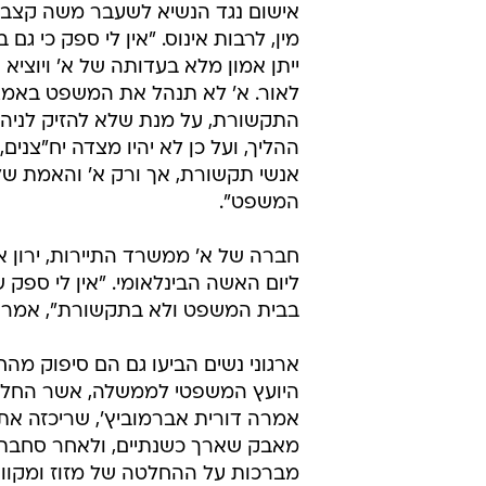
אישום נגד הנשיא לשעבר משה קצב ב
מין, לרבות אינוס. "אין לי ספק כי גם
ייתן אמון מלא בעדותה של א' ויוצי
לאור. א' לא תנהל את המשפט באמ
התקשורת, על מנת שלא להזיק לניהו
ההליך, ועל כן לא יהיו מצדה יח"צנים, 
אנשי תקשורת, אך ורק א' והאמת של
המשפט".
חברה של א' ממשרד התיירות, ירון א
ליום האשה הבינלאומי. "אין לי ספק
בבית המשפט ולא בתקשורת", אמר 
ארגוני נשים הביעו גם הם סיפוק מ
היועץ המשפטי לממשלה, אשר החליט 
מאבק שארך כשנתיים, ולאחר סחבת דין
מברכות על ההחלטה של מזוז ומקוות