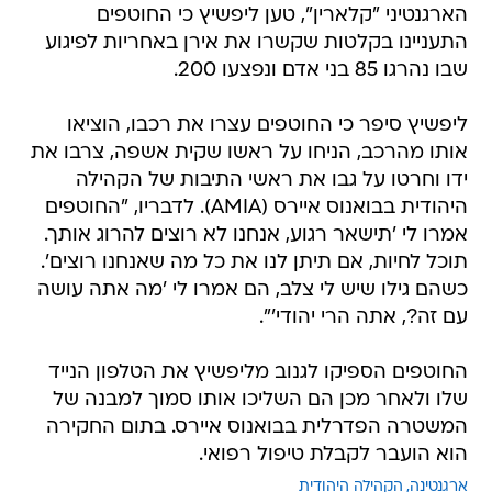
הארגנטיני "קלארין", טען ליפשיץ כי החוטפים
התעניינו בקלטות שקשרו את אירן באחריות לפיגוע
שבו נהרגו 85 בני אדם ונפצעו 200.
ליפשיץ סיפר כי החוטפים עצרו את רכבו, הוציאו
אותו מהרכב, הניחו על ראשו שקית אשפה, צרבו את
ידו וחרטו על גבו את ראשי התיבות של הקהילה
היהודית בבואנוס איירס (AMIA). לדבריו, "החוטפים
אמרו לי 'תישאר רגוע, אנחנו לא רוצים להרוג אותך.
תוכל לחיות, אם תיתן לנו את כל מה שאנחנו רוצים'.
כשהם גילו שיש לי צלב, הם אמרו לי 'מה אתה עושה
עם זה?, אתה הרי יהודי'".
החוטפים הספיקו לגנוב מליפשיץ את הטלפון הנייד
שלו ולאחר מכן הם השליכו אותו סמוך למבנה של
המשטרה הפדרלית בבואנוס איירס. בתום החקירה
הוא הועבר לקבלת טיפול רפואי.
ארגנטינה
הקהילה היהודית