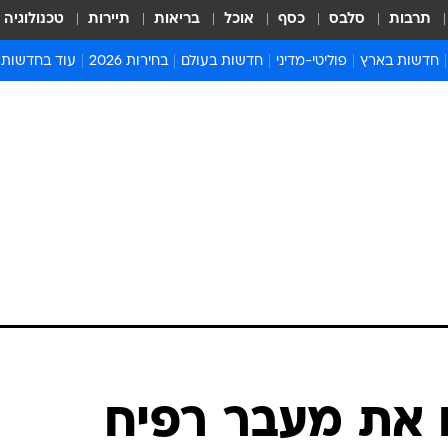
תרבות
סלבס
כסף
אוכל
בריאות
תיירות
טכנולוגיה
חדשות בארץ
פוליטי-מדיני
חדשות בעולם
בחירות 2026
עוד בחדשות
אירועים בארץ
פוליטיקה וממשל
המזרח התיכון
דעות ופרשנויו
חדשות פלילים ומשפט
יחסי חוץ
אירופה
סרי ושלזינגר
חינוך
אמריקה
פרויקטים מיוח
ישראלים בחו"ל
אסיה והפסיפיק
אסור לפספס
בריאות
אפריקה
מדע וסביבה
חברה ורווחה
הנחיות פיקוד 
ארכיון מדורים
זמני כניסת ש
לוח חופשות וח
לוח שנה
חדשות יהדות
את מעבר רפיח
חדשות המשפ