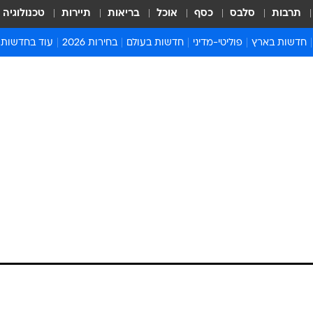
תרבות
סלבס
כסף
אוכל
בריאות
תיירות
טכנולוגיה
חדשות בארץ
פוליטי-מדיני
חדשות בעולם
בחירות 2026
עוד בחדשות
אירועים בארץ
פוליטיקה וממשל
המזרח התיכון
דעות ופרשנויו
חדשות פלילים ומשפט
יחסי חוץ
אירופה
סרי ושלזינגר
חינוך
אמריקה
פרויקטים מיוח
ישראלים בחו"ל
אסיה והפסיפיק
אסור לפספס
בריאות
אפריקה
מדע וסביבה
חברה ורווחה
הנחיות פיקוד 
ארכיון מדורים
זמני כניסת ש
לוח חופשות וח
לוח שנה
חדשות יהדות
חדשות המשפ