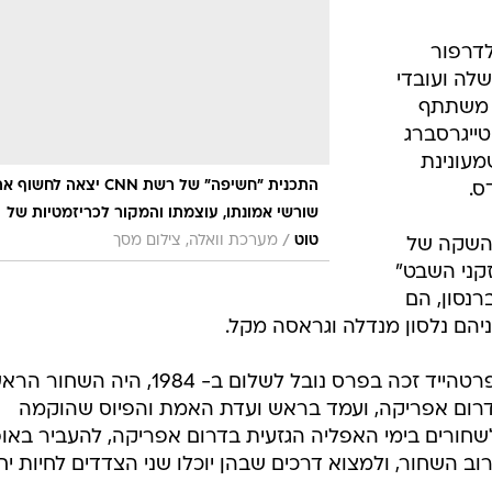
לדרפור
לה ועובדי
, משתתף
טייגרסברג
מעונינת
התכנית "חשיפה" של רשת CNN יצאה לחשוף 
ס.
שורשי אמונתו, עוצמתו והמקור לכריזמטיות של
/
טוט
מערכת וואלה, צילום מסך
ההשקה של
קני השבט"
רנסון, הם
טוטו, מראשי המתנגדים לשלטון האפרטהייד זכה בפרס נובל לשלום ב- 1984, היה ה
דרום אפריקה, ועמד בראש ועדת האמת והפיוס שהוקמה
חורים בימי האפליה הגזעית בדרום אפריקה, להעביר באופ
ב השחור, ולמצוא דרכים שבהן יוכלו שני הצדדים לחיות יח