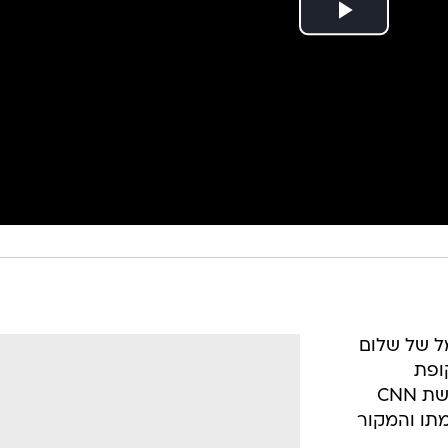
ל של שלום
ופת
האפרטהייד. התכנית "חשיפה" של רשת CNN
מתו והמקור