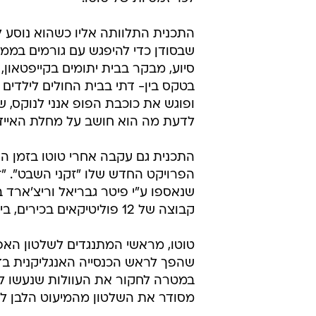
התכנית התלוותה אליו כשהוא נוסע 
שבסודן כדי להיפגש עם גורמים בממש
סיוע, מבקר בבית יתומים בקייפטאון
בטקס בין- דתי בבית החולים לילדים 
ופוגש את כוכבת הפופ אנני לנוקס, ש
לדעת מה הוא חושב על מחלת האייד
התכנית גם עקבה אחרי טוטו בזמן 
הפרויקט החדש שלו "זקני השבט". "ז
שנאספו ע"י פיטר גבריאל וריצ'ארד ב
קבוצה של 12 פוליטיקאים בכירים, ביניהם נלסון מנדלה וגראסה מקל.
שהפך לראש הכנסייה האנגליקנית ב
במטרה לחקור את העוולות שנעשו לש
מסודר את השלטון מהמיעוט הלבן לרו