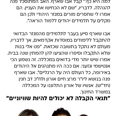
למה היא כן?" קבל אבו שארף. האב המתוסכל פנה
להנהלה. לדבריו, "שם לא הכחישו את העניין. הם
אמרו לי שחסרים מורים במגזר היהודי ולכן הם
מקלים על תלמידים יהודים ללמוד הוראה".
אבו שארף סייע בעבר לתלמידים מהמגזר הבדואי
להתקבל ללימודים במוסדות אקדמאים, אך לדבריו,
מעולם לא נתקל בתשובה שכזאת. "פנו אלי בנות
שלא התקבלו וסיפרו שהציעו להן להמתין שנה בבית.
אמרו שיש יותר מדי בדואים במכללה. זה נשמע הכי
אנטישמי וגזעני. אם ככה היו מתנהגים אל היהודים
באירופה, כל העולם היה על הרגליים". אבו שארף
פנה בנושא ליו"ר מרצ חיים אורון ולח"כ דב חנין
(חד"ש). אנשיו של אורון התלוננו על המכללה
במשרד החינוך.
"תנאי הקבלה לא יכולים להיות שוויוניים"