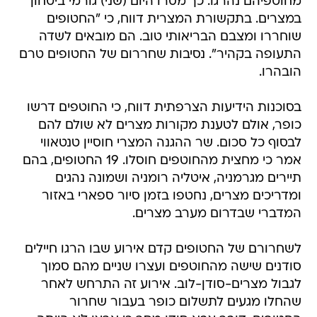
מחוטפיהם נהרגו. כך מסרו היום (שני) גורמי ביטחון
במצרים. בתקשורת המצרית דווח, כי "החטופים
שוחררו ומצבם הבריאותי טוב. הם מובאים לשדה
התעופה בקהיר". נסיבות שחררום של החטופים טרם
הובהרו.
בסוכנות הידיעות הצרפתית דווח, כי החוטפים דרשו
כופר, אולם לטענת מקורות מצרים לא שולם להם
לבסוף כל סכום. שר ההגנה המצרי חוסיין טנטאווי
אמר כי מחצית מהחוטפים חוסלו. 19 החטופים, בהם
תיירים מגרמניה, איטליה רומניה ושמונה נהגים
ומדריכים מצרים, נחטפו בזמן סיור ספארי באזור
המדברי שבדרום מערב מצרים.
לשחרורם של החטופים קדם אירוע שבו הרגו חיילים
סודנים שישה מהחוטפים ועצרו שניים מהם סמוך
לגבול מצרים-סודן-לוב. אירוע זה התרחש לאחר
שהחלו מגעים לתשלום כופר בעבור שחרור