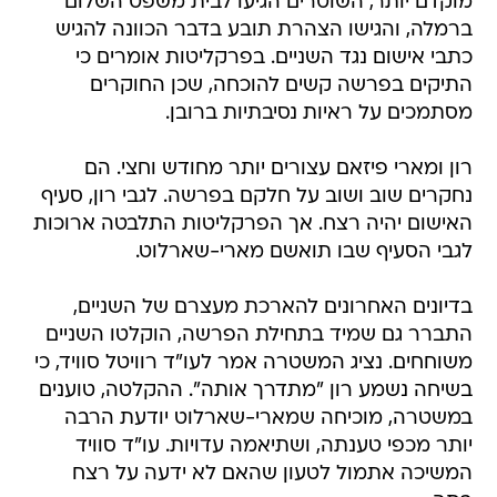
מוקדם יותר, השוטרים הגיעו לבית משפט השלום
ברמלה, והגישו הצהרת תובע בדבר הכוונה להגיש
כתבי אישום נגד השניים. בפרקליטות אומרים כי
התיקים בפרשה קשים להוכחה, שכן החוקרים
מסתמכים על ראיות נסיבתיות ברובן.
רון ומארי פיזאם עצורים יותר מחודש וחצי. הם
נחקרים שוב ושוב על חלקם בפרשה. לגבי רון, סעיף
האישום יהיה רצח. אך הפרקליטות התלבטה ארוכות
לגבי הסעיף שבו תואשם מארי-שארלוט.
בדיונים האחרונים להארכת מעצרם של השניים,
התברר גם שמיד בתחילת הפרשה, הוקלטו השניים
משוחחים. נציג המשטרה אמר לעו"ד רוויטל סוויד, כי
בשיחה נשמע רון "מתדרך אותה". ההקלטה, טוענים
במשטרה, מוכיחה שמארי-שארלוט יודעת הרבה
יותר מכפי טענתה, ושתיאמה עדויות. עו"ד סוויד
המשיכה אתמול לטעון שהאם לא ידעה על רצח