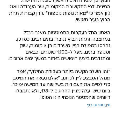
הבוץ. כך מסרה היום (ראשון) סוכנות הידיעות
הסינית. לפי התקשורת המקומית, שר העבודה וואנג
ג'ון אמר כי "מאות גופות נוספות" עודן קבורות תחת
הבוץ בעיר טאושי.
האסון החל בעקבות התמוטטות מאגר ברזל
במחצבה, ותחת הבוץ נקברו בתים רבים. כמו כן,
נהרסו במפולת בניין משרדים בן 3 קומות, שוק
ומספר בתים. מעל ל-1,100 שוטרים, כבאים
ומתנדבים ביצעו חיפושים באזור במשך ימים ארוכים.
"זהו השלב הקשה ביותר בעבודת החילוץ", אמר
מנהל המבצע ליין ז'נדונג. "אולם נעשה את המיטב
כדי לסיים את העבודות בשלושה עד חמישה ימים".
ביום שישי עלה מניין ההרוגים ל-178, ולא נתקבלו
דיווחים שהמספר הנוכחי הינו הסופי.
סין
מפולות בוץ