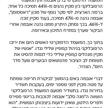
המועמד הדמוקרטי ברק אובמה והן המועמד
הרפובליקני ג'ון מקיין נהנים מ-44% תמיכה כל אחד,
ברמה הארצית. לפי סקר נוסף של מכון "ראסמוסן",
אובמה נהנה מ-47% תמיכה, בעוד מקיין זוכה
ל-46%. בכך נמחק היתרון ממנו נהנה אובמה אחרי
הביקור שערך במזרח התיכון ובאירופה.
בתוך כך, המועמד הדמוקרטי האשים היום את יריבו
הרפובליקני בניהול קמפיין שלילי נגדו. "אנשיו של
מקיין מנהלים קמפיין שלילי כדי לנסות להסיט את
תשומת לב הציבור מהנושאים הבוערים שעל סדר
היום", הצהיר.
דברי אובמה באים בהמשך לביקורת חריפה שמתח
על מטה מקיין לפני מספר ימים, בעקבות תשדיר
בחירות נגדו. בתשדיר מטעם המועמד הרפובליקני
הושווה ה"מגה סלב" אובמה לכוכבות בריטני ספירס
ולפריס הילטון, שאינן ידועות ביציבותן הנפשית. "הוא