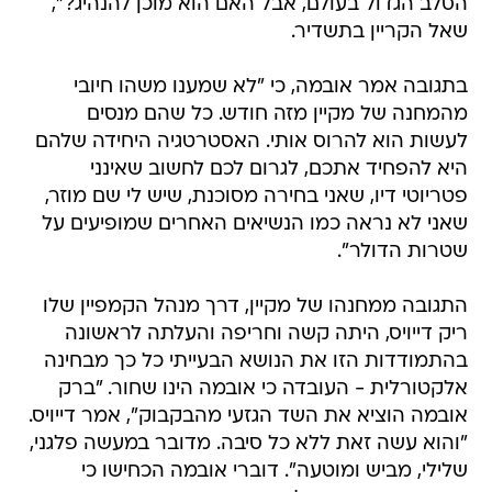
הסלב הגדול בעולם, אבל האם הוא מוכן להנהיג?",
שאל הקריין בתשדיר.
בתגובה אמר אובמה, כי "לא שמענו משהו חיובי
מהמחנה של מקיין מזה חודש. כל שהם מנסים
לעשות הוא להרוס אותי. האסטרטגיה היחידה שלהם
היא להפחיד אתכם, לגרום לכם לחשוב שאינני
פטריוטי דיו, שאני בחירה מסוכנת, שיש לי שם מוזר,
שאני לא נראה כמו הנשיאים האחרים שמופיעים על
שטרות הדולר".
התגובה ממחנהו של מקיין, דרך מנהל הקמפיין שלו
ריק דייויס, היתה קשה וחריפה והעלתה לראשונה
בהתמודדות הזו את הנושא הבעייתי כל כך מבחינה
אלקטורלית - העובדה כי אובמה הינו שחור. "ברק
אובמה הוציא את השד הגזעי מהבקבוק", אמר דייויס.
"והוא עשה זאת ללא כל סיבה. מדובר במעשה פלגני,
שלילי, מביש ומוטעה". דוברי אובמה הכחישו כי