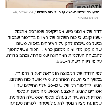
/
הגיעו רק שליש מ-26 אלף חיילי כוח השלום
AP, Alfred de
Montesquiou
דו"ח של ארגוני סיוע אפריקאים שפורסם אתמול
(שני) קובע כי כוח השלום של האו"ם בדרפור שבסודן
נכשל במשימתו להגן על האזרחים באזור, משום
שהינו קטן מדי ואינו ממומן כראוי. "הכוח עשוי להפוך
להבטחה העולמית האחרונה שמופרת", נכתב בדו"ח,
על פי דיווח רשת ה-BBC.
לפי הדו"ח של הקבוצה הנקראת "איגוד דרפור",
במשך חצי השנה האחרונה, מאז אושר כוח השלום,
הגיעו לדרפור רק שליש מ-26 אלף החיילים שהיו
אמורים להגיע. האצבע המאשימה מופנית כלפי
המדינות העשירות בעולם וכלפי הממשלה הסודנית,
שמונעת מציוד נוסף להגיע לשטחה, למרות טענתה