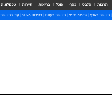
תרבות
סלבס
כסף
אוכל
בריאות
תיירות
טכנולוגיה
חדשות בארץ
פוליטי-מדיני
חדשות בעולם
בחירות 2026
עוד בחדשות
אירועים בארץ
פוליטיקה וממשל
המזרח התיכון
דעות ופרשנויו
חדשות פלילים ומשפט
יחסי חוץ
אירופה
סרי ושלזינגר
חינוך
אמריקה
פרויקטים מיוח
ישראלים בחו"ל
אסיה והפסיפיק
אסור לפספס
בריאות
אפריקה
מדע וסביבה
חברה ורווחה
הנחיות פיקוד 
ארכיון מדורים
זמני כניסת ש
לוח חופשות וח
לוח שנה
חדשות יהדות
חדשות המשפ