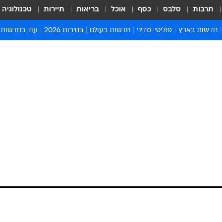
תרבות
סלבס
כסף
אוכל
בריאות
תיירות
טכנולוגיה
חדשות בארץ
פוליטי-מדיני
חדשות בעולם
בחירות 2026
עוד בחדשות
אירועים בארץ
פוליטיקה וממשל
המזרח התיכון
דעות ופרשנויו
חדשות פלילים ומשפט
יחסי חוץ
אירופה
סרי ושלזינגר
חינוך
אמריקה
פרויקטים מיוח
ישראלים בחו"ל
אסיה והפסיפיק
אסור לפספס
בריאות
אפריקה
מדע וסביבה
חברה ורווחה
הנחיות פיקוד 
ארכיון מדורים
זמני כניסת ש
לוח חופשות וח
לוח שנה
חדשות יהדות
חדשות המשפ