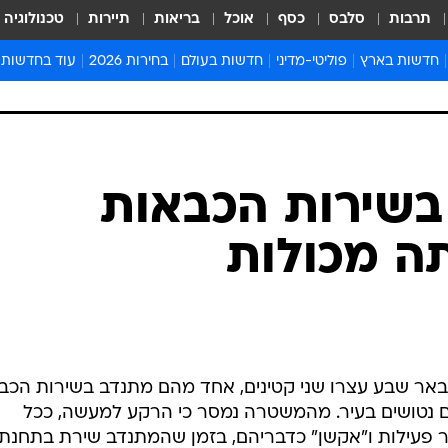
תרבות
סלבס
כסף
אוכל
בריאות
תיירות
טכנולוגיה
חדשות בארץ
פוליטי-מדיני
חדשות בעולם
בחירות 2026
עוד בחדשות
אירועים בארץ
פוליטיקה וממשל
המזרח התיכון
דעות ופרשנויו
חדשות פלילים ומשפט
יחסי חוץ
אירופה
סרי ושלזינגר
חינוך
אמריקה
פרויקטים מיוח
ישראלים בחו"ל
אסיה והפסיפיק
אסור לפספס
בשירות הכבאות
בריאות
אפריקה
מדע וסביבה
ה מכולות
חברה ורווחה
הנחיות פיקוד 
ארכיון מדורים
זמני כניסת ש
לוח חופשות וח
לוח שנה
ר שבע עצרו שני קטינים, אחד מהם מתנדב בשירות הכבא
חדשות יהדות
 נטושים בעיר. מהמשטרה נמסר כי הרקע למעשה, ככל
חדשות המשפ
ור פעילות ו"אקשן" כדבריהם, בזמן שהמתנדב שירת בתחנת